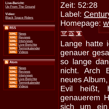
Zeit: 52:28
Live-Bericht:
Up From The Ground
Label:
Centur
Video:
Black Space Riders
Homepage:
w
RSS
News
Reviews
Interviews
Lange hatte i
Live-Berichte
Terminkalender
genauer gesag
Videos
so lange da
Atom
nicht. Arch
News
Reviews
Interviews
neues Album, 
Live-Berichte
Terminkalender
Evil heißt,
Videos
genauerem H
sich um ein