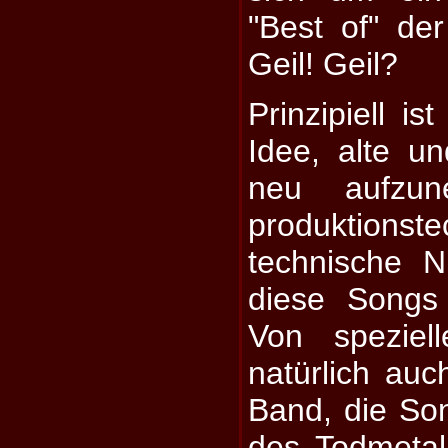
"Best of" der
Geil! Geil?
Prinzipiell is
Idee, alte u
neu aufzu
produktionste
technische N
diese Songs
Von speziel
natürlich auc
Band, die So
des Todmetal