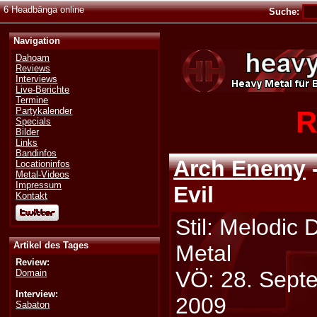
6 Headbänga online
Suche:
Navigation
Dahoam
Reviews
Interviews
Live-Berichte
Termine
R
Partykalender
Specials
Bilder
Links
Bandinfos
Arch Enemy
-
Locationinfos
Metal-Videos
Impressum
Evil
Kontakt
Stil: Melodic 
Artikel des Tages
Metal
Review:
VÖ: 28. Sept
Domain
Interview:
2009
Sabaton