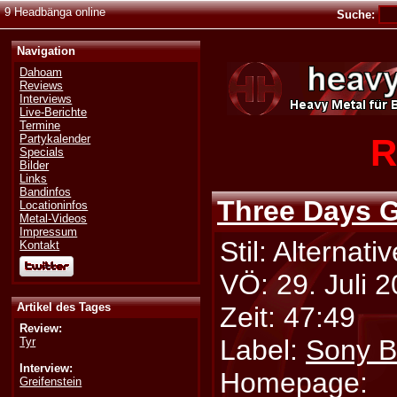
9 Headbänga online
Suche:
Navigation
Dahoam
Reviews
Interviews
Live-Berichte
Termine
R
Partykalender
Specials
Bilder
Links
Bandinfos
Three Days 
Locationinfos
Metal-Videos
Impressum
Stil: Alternat
Kontakt
VÖ: 29. Juli 
Artikel des Tages
Zeit: 47:49
Review:
Label:
Sony 
Tyr
Interview:
Homepage:
Greifenstein