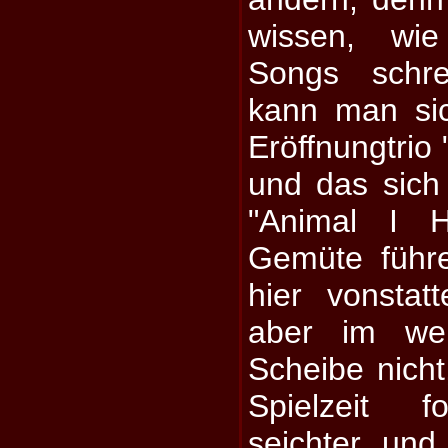
wissen, wi
Songs schre
kann man si
Eröffnungtrio "
und das sich 
"Animal I 
Gemüte führ
hier vonstat
aber im wei
Scheibe nicht
Spielzeit fo
seichter und