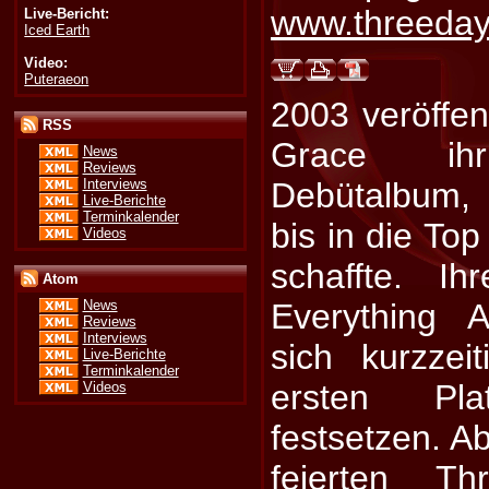
www.threeda
Live-Bericht:
Iced Earth
Video:
Puteraeon
2003 veröffen
RSS
Grace ihr 
News
Reviews
Interviews
Debütalbum,
Live-Berichte
Terminkalender
bis in die To
Videos
schaffte. I
Atom
Everything 
News
Reviews
Interviews
sich kurzze
Live-Berichte
Terminkalender
ersten Pl
Videos
festsetzen. A
feierten T