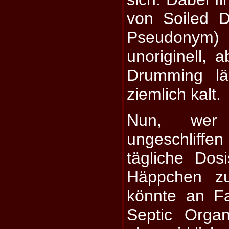
von Soiled 
Pseudonym) 
unoriginell, 
Drumming lä
ziemlich kalt.
Nun, we
ungeschliff
tägliche Dos
Häppchen zu
könnte an Fa
Septic Organ