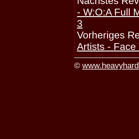
Nächstes Rev
- W:O:A Full M
3
Vorheriges R
Artists - Fac
©
www.heavyhard