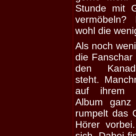
Stunde mit 
vermöbeln? 
wohl die weni
Als noch weni
die Fanschar 
den Kanadi
steht. Manch
auf ihrem i
Album ganz 
rumpelt das Q
Hörer vorbei
sich. Dabei f