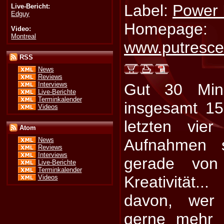
Label:
Power 
Live-Bericht:
Edguy
Homepage:
Video:
Montreal
www.putresc
RSS
News
Reviews
Interviews
Gut 30 Minu
Live-Berichte
Terminkalender
insgesamt 1
Videos
letzten vie
Atom
Aufnahmen s
News
Reviews
Interviews
gerade von
Live-Berichte
Terminkalender
Kreativität
Videos
davon, wer 
gerne mehr a