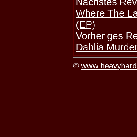
Nächstes Rev
Where The La
(EP)
Vorheriges R
Dahlia Murder
©
www.heavyhard