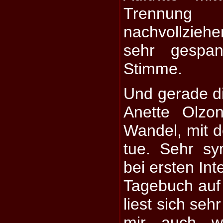
Trennun
nachvollzie
sehr gespa
Stimme.
Und gerade d
Anette Olzo
Wandel, mit 
tue. Sehr sy
bei ersten Int
Tagebuch auf 
liest sich seh
mir auch w