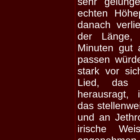
sehr gelung
echten Höhep
danach verlie
der Länge,
Minuten gut 
passen würd
stark vor sic
Lied, das
herausragt, 
das stellenwe
und an Jethro
irische We