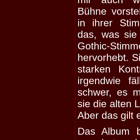
Bühne vorstel
in ihrer Sti
das, was si
Gothic-Stim
hervorhebt. Si
starken Kon
irgendwie fä
schwer, es mi
sie die alten L
Aber das gilt
Das Album b