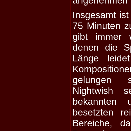
angenehmen R
Insgesamt ist
75 Minuten z
gibt immer 
denen die S
Länge leide
Komposition
gelungen s
Nightwish s
bekannten u
besetzten re
Bereiche, d