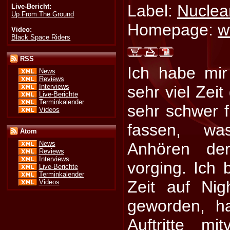
Label:
Nuclear
Live-Bericht:
Up From The Ground
Homepage:
w
Video:
Black Space Riders
RSS
Ich habe mir
News
Reviews
Interviews
sehr viel Zeit
Live-Berichte
Terminkalender
sehr schwer f
Videos
fassen, w
Atom
Anhören de
News
Reviews
Interviews
vorging. Ich 
Live-Berichte
Terminkalender
Zeit auf Ni
Videos
geworden, h
Auftritte mi