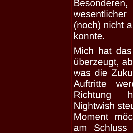
Besonderen, 
wesentliche
(noch) nicht 
konnte.
Mich hat das 
überzeugt, abe
was die Zukun
Auftritte w
Richtung h
Nightwish steu
Moment möch
am Schluss 