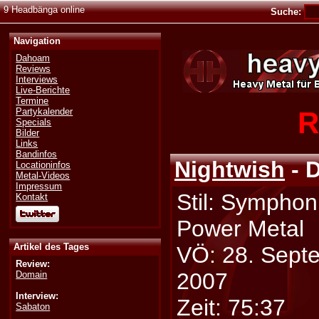
9 Headbänga online
Suche:
Navigation
Dahoam
Reviews
Interviews
Live-Berichte
Termine
R
Partykalender
Specials
Bilder
Links
Bandinfos
Nightwish
- 
Locationinfos
Metal-Videos
Impressum
Stil: Symphon
Kontakt
Power Metal
Artikel des Tages
VÖ: 28. Sept
Review:
2007
Domain
Interview:
Zeit: 75:37
Sabaton