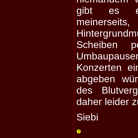
gibt es e
meinersei
Hintergr
Scheiben p
Umbaupaus
Konzerten ei
abgeben wür
des Blutver
daher leider z
Siebi