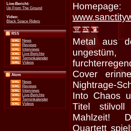
Homepage:
Live-Bericht:
Up From The Ground
www.sanctity
Video:
Black Space Riders
RSS
Metal aus 
News
Reviews
Interviews
ungestü
Live-Berichte
Terminkalender
furchterregen
Videos
Cover erinn
Atom
Nightrage-Sc
News
Reviews
Interviews
Into Chaos 
Live-Berichte
Terminkalender
Titel stilvol
Videos
Mahlzeit! 
Quartett spie