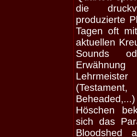
die druck
produzierte P
Tagen oft mi
aktuellen Kre
Sounds od
Erwähnun
Lehrmeister
(Testament,
Beheaded,.
Höschen bek
sich das Pa
Bloodshed a