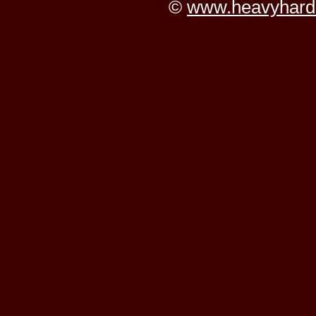
©
www.heavyhard