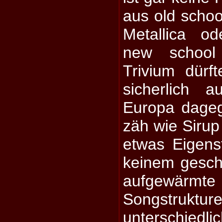
aus old schoo
Metallica o
new school 
Trivium dür
sicherlich 
Europa dageg
zäh wie Sirup
etwas Eigens
keinem gesch
aufgewär
Songstr
unterschied