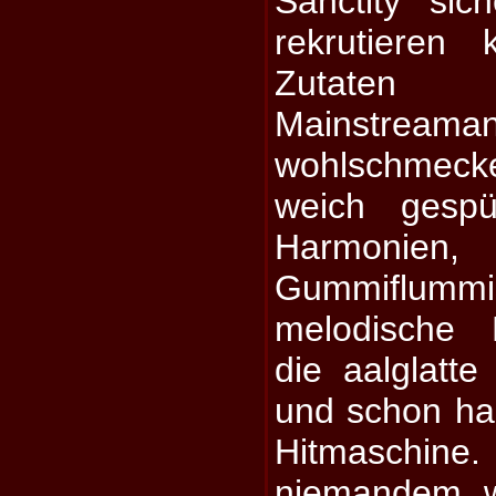
Sanctity sic
rekrutieren
Zutate
Mainstreama
wohlschmeck
weich gespü
Harmonien, 
Gummiflummis
melodische 
die aalglatte
und schon ha
Hitmaschine.
niemandem w