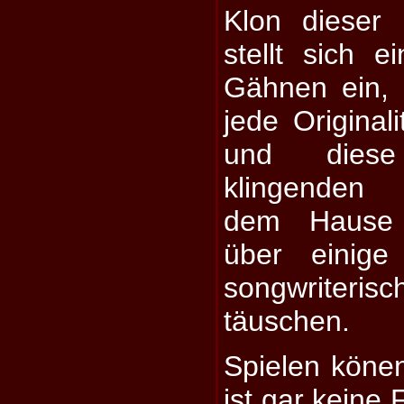
Klon dieser 
stellt sich 
Gähnen ein,
jede Origina
und diese
klingenden 
dem Hause 
über einige
songwriteri
täuschen.
Spielen köne
ist gar keine