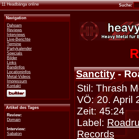
11 Headbänga online
Suche:
Navigation
Dahoam
Reviews
Interviews
Live-Berichte
Termine
R
Partykalender
Specials
Bilder
Links
Bandinfos
Sanctity
- Ro
Locationinfos
Metal-Videos
Impressum
Stil: Thrash M
Kontakt
VÖ: 20. April
Artikel des Tages
Zeit: 45:24
Review:
Label:
Roadru
Domain
Interview:
Records
Sabaton