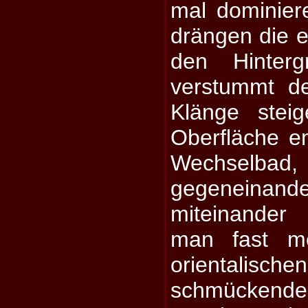
mal dominier
drängen die e
den Hinter
verstummt d
Klänge stei
Oberfläche e
Wechselbad
gegeneina
miteinander 
man fast me
orientalisch
schmückende