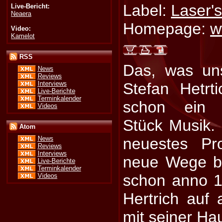
Label:
Laser'
Live-Bericht:
Neaera
Homepage:
w
Video:
Kamelot
RSS
Das, was un
News
Reviews
Interviews
Stefan Hetrti
Live-Berichte
Terminkalender
schon ein a
Videos
Stück Musik. 
Atom
neuestes Pr
News
Reviews
Interviews
neue Wege be
Live-Berichte
Terminkalender
schon anno 1
Videos
Hertrich auf
mit seiner Ha