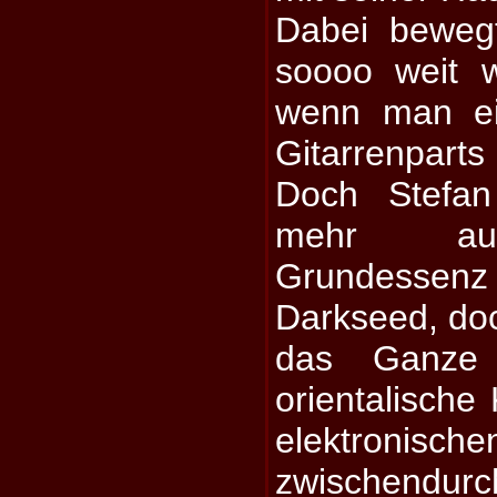
Dabei bewegt
soooo weit 
wenn man ei
Gitarrenpar
Doch Stefan
mehr auf
Grundesse
Darkseed, doc
das Ganze 
orientalische
elektronis
zwischendu