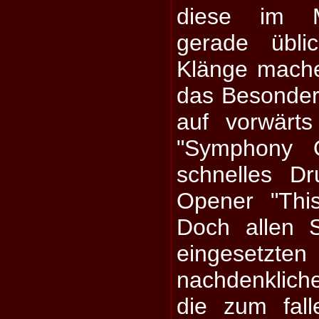
diese im Me
gerade üblic
Klänge mach
das Besondere
auf vorwärts
"Symphony O
schnelles D
Opener "This
Doch allen S
eingesetzte
nachdenklic
die zum fall