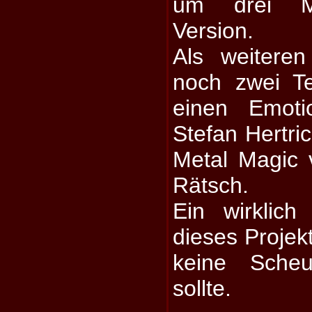
um drei Mi
Version.
Als weitere
noch zwei T
einen Emot
Stefan Hertr
Metal Magic 
Rätsch.
Ein wirklic
dieses Projek
keine Scheu
sollte.