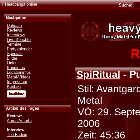
7 Headbänga online
Suche:
Navigation
Dahoam
Reviews
Interviews
Live-Berichte
Termine
R
Partykalender
Specials
Bilder
Links
Bandinfos
SpiRitual
- P
Locationinfos
Metal-Videos
Impressum
Stil: Avantgar
Kontakt
Metal
Artikel des Tages
VÖ: 29. Sept
Review:
2006
Amon Amarth
Interview:
Zeit: 45:36
The Fading