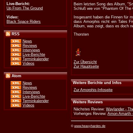
Live-Bericht:
Beim letzten Song des Album, "Smi
Up From The Ground
Schluß wie von "Phantom Of The Op
Video:
Insgesamt haben die Finnen für m
Black Space Riders
dass Amorphis nicht ein Tales F
Album, was zeigt, dass es doch no
RSS
Thorsten
News
Reviews
Interviews
Live-Berichte
Terminkalender
Zur Übersicht
Videos
Zur Hauptseite
Atom
Weitere Berichte und Infos
News
Reviews
Zur Amorphis-Infoseite
Interviews
Live-Berichte
Terminkalender
Weitere Reviews
Videos
Nächstes Review:
Waylander - Th
Vorheriges Review:
Amon Amarth -
©
www.heavyhardes.de