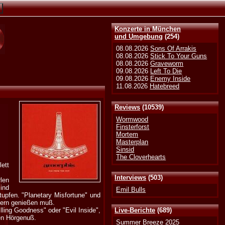
Konzerte in München
und Umgebung
(254)
08.08.2026
Sons Of Arrakis
08.08.2026
Stick To Your Guns
08.08.2026
Graveworm
09.08.2026
Left To Die
09.08.2026
Enemy Inside
11.08.2026
Hatebreed
Reviews
(10539)
Wormwood
Finsterforst
Mortem
Masterplan
Sinsid
The Cloverhearts
ett
Interviews
(503)
rlen
ind
Emil Bulls
tupfen. "Planetary Misfortune" und
ndern genießen muß.
ling Goodness" oder "Evil Inside",
Live-Berichte
(689)
en Hörgenuß.
Summer Breeze 2025