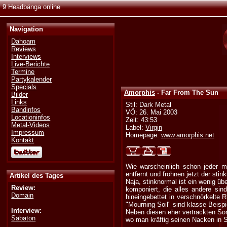
9 Headbänga online
Navigation
Dahoam
Reviews
Interviews
Live-Berichte
Termine
Partykalender
Specials
Amorphis
- Far From The Sun
Bilder
Links
Stil: Dark Metal
Bandinfos
VÖ: 26. Mai 2003
Locationinfos
Zeit: 43:53
Metal-Videos
Label:
Virgin
Impressum
Homepage:
www.amorphis.net
Kontakt
Wie warscheinlich schon jeder 
entfernt und fröhnen jetzt der st
Artikel des Tages
Naja, stinknormal ist ein wenig ü
Review:
komponiert, die alles andere sind
Domain
hineingebettet in verschnörkelte 
"Mourning Soil" sind klasse Beisp
Interview:
Neben diesen eher vertrackten Son
Sabaton
wo man kräftig seinen Nacken in 