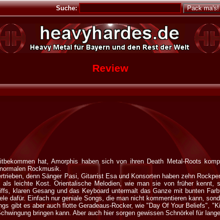
Suche:
Review
mitbekommen hat, Amorphis haben sich von ihren Death Metal-Roots kompl
inknormalen Rockmusik.
bertrieben, denn Sänger Pasi, Gitarrist Esa und Konsorten haben zehn Rockpe
 als leichte Kost. Orientalische Melodien, wie man sie von früher kennt, s
Riffs, klaren Gesang und das Keyboard untermalt das Ganze mit bunten Farb
iele dafür. Einfach nur geniale Songs, die man nicht kommentieren kann, so
gs gibt es aber auch flotte Geradeaus-Rocker, wie "Day Of Your Beliefs", "Kil
Schwingung bringen kann. Aber auch hier sorgen gewissen Schnörkel für lang