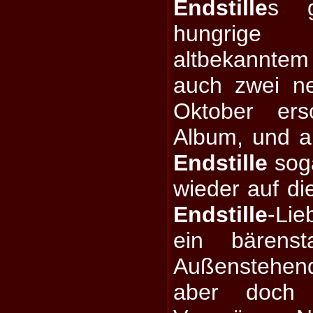
Endstille
s 
hungrige
altbekanntem 
auch zwei n
Oktober ers
Album, und a
Endstille
soga
wieder auf di
Endstille
-Li
ein bärensta
Außenstehen
aber doch