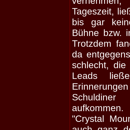
vernehmen,
Tageszeit, li
bis gar kei
Bühne bzw. in
Trotzdem fan
da entgegensc
schlecht, die
Leads ließ
Erinneru
Schuldin
aufkommen.
"Crystal Mou
auch ganz de