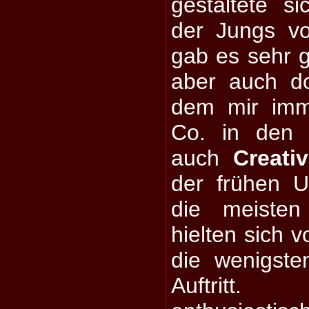
gestaltete s
der Jungs v
gab es sehr 
aber auch d
dem mir imm
Co. in den 
auch
Creati
der frühen U
die meiste
hielten sich v
die wenigste
Auftritt.