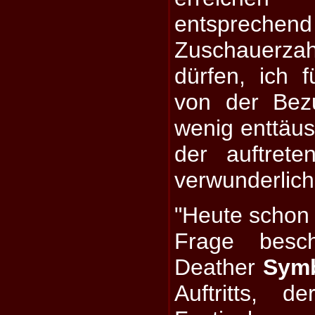
entsprechend
Zuschauer
dürfen, ich 
von der Bez
wenig enttäus
der auftret
verwunderlich
"Heute schon 
Frage besch
Deather
Symb
Auftritts, 