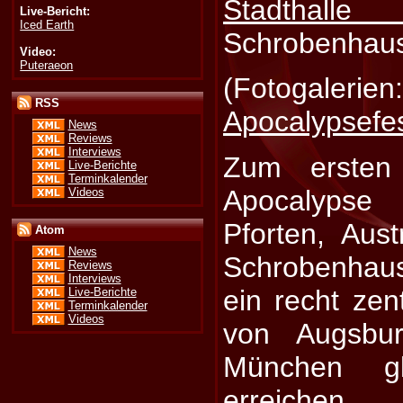
Stadthalle
Live-Bericht:
Iced Earth
Schrobenhau
Video:
Puteraeon
(Fotogalerien
RSS
Apocalypsefe
News
Reviews
Interviews
Zum ersten
Live-Berichte
Terminkalender
Apocalypse
Videos
Pforten, Aus
Atom
News
Schrobenhau
Reviews
Interviews
ein recht zen
Live-Berichte
Terminkalender
Videos
von Augsbur
München gl
erreiche