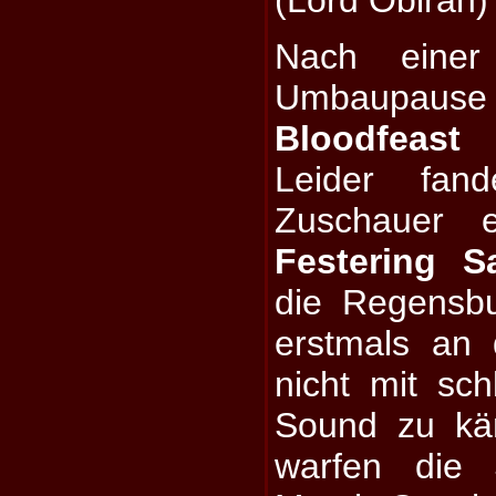
(Lord Obirah)
Nach einer
Umbaupause 
Bloodfeast
l
Leider fan
Zuschauer 
Festering Sa
die Regensbu
erstmals an
nicht mit sc
Sound zu käm
warfen die 