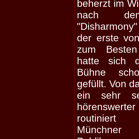
beherzt im W
nach dem
"Disharmony
der erste vo
zum Besten
hatte sich 
Bühne scho
gefüllt. Von d
ein sehr s
hörenswerte
routinier
Münchner 