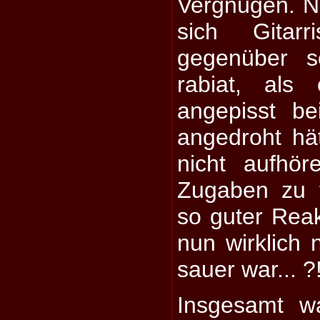
Vergnügen. N
sich Gitarr
gegenüber s
rabiat, als
angepisst b
angedroht hät
nicht aufhör
Zugaben zu f
so guter Reak
nun wirklich 
sauer war... ?
Insgesamt w