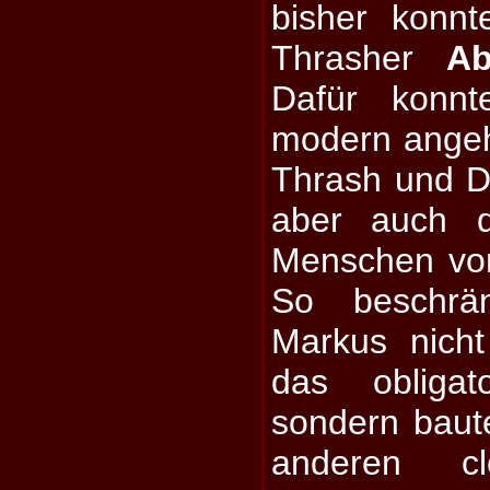
bisher konn
Thrasher
Ab
Dafür konnt
modern ange
Thrash und D
aber auch d
Menschen vor
So beschrä
Markus nicht
das obligat
sondern baut
anderen c