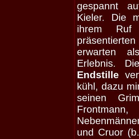
gespannt au
Kieler. Die
ihrem Ruf
präsentier
erwarten al
Erlebnis. D
Endstille
verb
kühl, dazu mi
seinen Gri
Frontmann
Nebenmänner 
und Cruor (b.