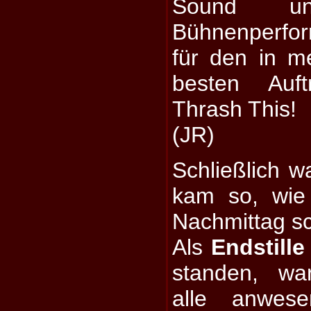
Sound u
Bühnenperfo
für den in m
besten Auft
Thrash This!
(JR)
Schließlich w
kam so, wie
Nachmittag sc
Als
Endstille
standen, wa
alle anwes