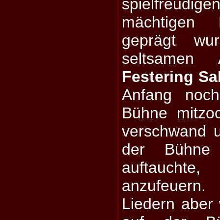
spielfreudi
mächtigen D
geprägt wu
seltsamen 
Festering Sa
Anfang noch
Bühne mitzoc
verschwand 
der Bühne 
auftaucht
anzufeuern.
Liedern aber