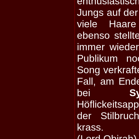
enthusiasti
Jungs auf der
viele Haar
ebenso stell
immer wieder
Publikum no
Song verkraft
Fall, am End
bei
S
Höflickeitsapp
der Stilbru
krass.
(Lord Obirah)