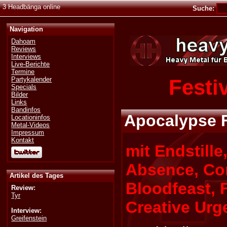
3 Headbänga online
Suche:
Navigation
Dahoam
Reviews
Interviews
Live-Berichte
Termine
Festi
Partykalender
Specials
Bilder
Links
Bandinfos
Apocalypse F
Locationinfos
Metal-Videos
Impressum
Kontakt
mit Endstille
Absence, C
Artikel des Tages
Bloodfeast, F
Review:
Tyr
Creative Urg
Interview:
Greifenstein