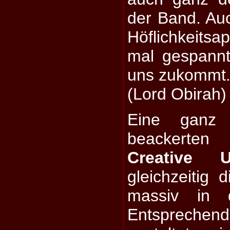
der Band. Au
Höflichkeitsa
mal gespann
uns zukommt
(Lord Obirah)
Eine ganz 
beackerte
Creative U
gleichzeitig 
massiv in 
Entspreche