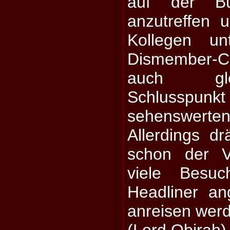
auf der B
anzutreffen 
Kollegen u
Dismember-Co
auch gle
Schluss
sehenswerten 
Allerdings dr
schon der V
viele Besu
Headliner an
anreisen wer