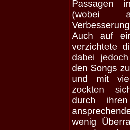
Passagen i
(wobei al
Verbesserun
Auch auf ei
verzichtete 
dabei jedoch
den Songs zu
und mit vie
zockten sic
durch ihre
ansprechende
wenig Überr