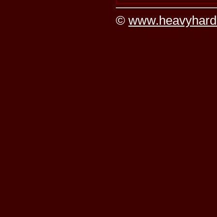
©
www.heavyhard