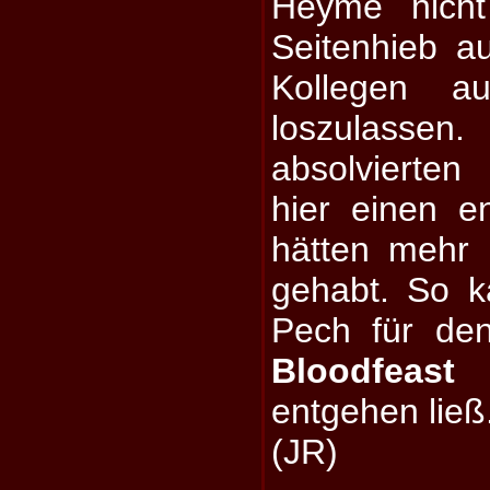
Heyme nicht
Seitenhieb a
Kollegen a
loszulassen
absolvierte
hier einen e
hätten mehr 
gehabt. So k
Pech für de
Bloodfeast
a
entgehen ließ
(JR)