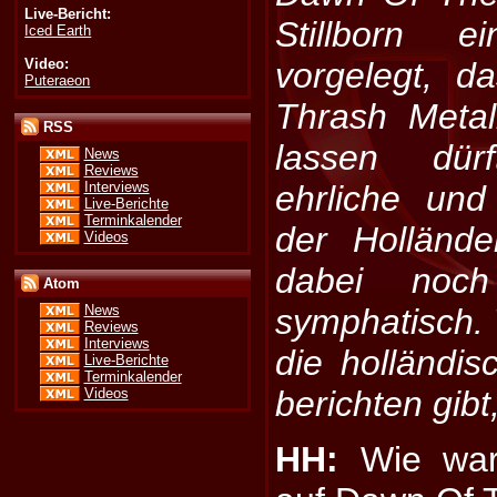
Live-Bericht:
Stillborn 
Iced Earth
Video:
vorgelegt, d
Puteraeon
Thrash Metal
RSS
lassen dürf
News
Reviews
Interviews
ehrliche und
Live-Berichte
Terminkalender
der Holländ
Videos
dabei noch
Atom
symphatisch.
News
Reviews
Interviews
die holländi
Live-Berichte
Terminkalender
berichten gibt,
Videos
HH:
Wie ware