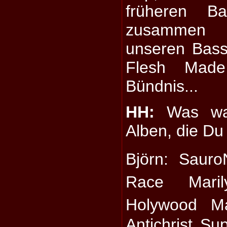
früheren B
zusammen g
unseren Bass
Flesh Made
Bündnis...
HH:
Was war
Alben, die Du
Björn: Saur
Race Mari
Holywood M
Antichrist Su