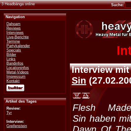
3 Headbänga online
Suche:
Navigation
Dahoam
Reviews
Interviews
Live-Berichte
Termine
In
Partykalender
Specials
Bilder
Links
Bandinfos
Interview mi
Locationinfos
Metal-Videos
Impressum
Sin
(
27.02.20
Kontakt
Artikel des Tages
Flesh Mad
Review:
Tyr
Sin haben mi
Interview:
Greifenstein
Dawn Of Th