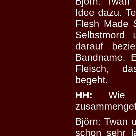
Björn: Twan (
Idee dazu. Tex
Flesh Made S
Selbstmord 
darauf bezi
Bandname. E
Fleisch, d
begeht.
HH:
Wie h
zusammenge
Björn: Twan 
schon sehr 