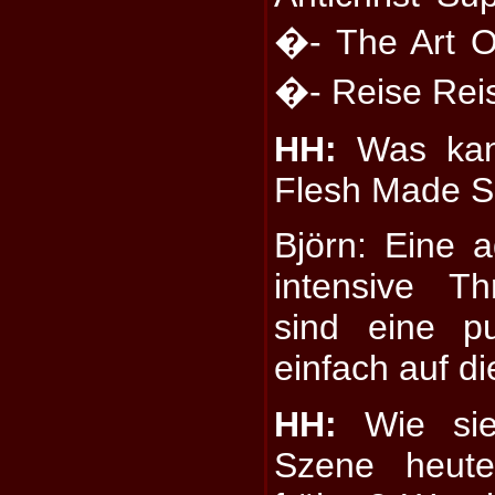
�- The Art 
�- Reise Rei
HH:
Was kan
Flesh Made S
Björn: Eine 
intensive T
sind eine p
einfach auf d
HH:
Wie sie
Szene heute