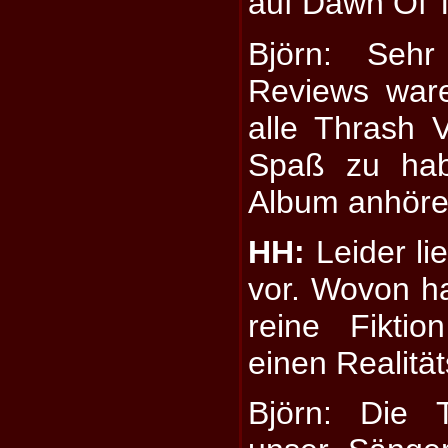
auf Dawn Of T
Björn: Sehr
Reviews ware
alle Thrash 
Spaß zu hab
Album anhöre
HH:
Leider li
vor. Wovon ha
reine Fikti
einen Realitä
Björn: Die T