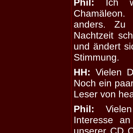
Phil:
Ich w
Chamäleon.
anders. Zu 
Nachtzeit sc
und ändert si
Stimmung.
HH:
Vielen Da
Noch ein paar
Leser von he
Phil:
Vielen
Interesse a
unserer CD On