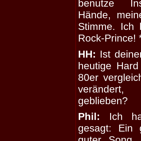
benutze In
Hände, mein
Stimme. Ich 
Rock-Prince! *
HH:
Ist deine
heutige Har
80er verglei
verändert,
geblieben?
Phil:
Ich hab
gesagt: Ein 
guter Song.