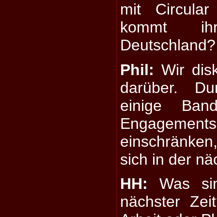
mit Circula
kommt i
Deutschland?
Phil:
Wir dis
darüber. D
einige Band
Engagements,
einschränke
sich in der nä
HH:
Was sin
nächster Ze