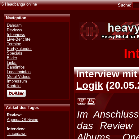
6 Headbänga online
Suche:
Navigation
Dahoam
Reviews
Interviews
Live-Berichte
Termine
In
Partykalender
Specials
Bilder
Links
Bandinfos
Interview mi
Locationinfos
Metal-Videos
Impressum
Logik
(
20.05
Kontakt
Artikel des Tages
Im Anschlus
Review:
Agenda Of Swine
das Review 
Interview:
Tracedawn
Albums On