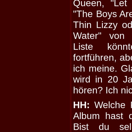
Queen, "Let
"The Boys Ar
Thin Lizzy 
Water" von 
Liste könn
fortführen, ab
ich meine. Gl
wird in 20 J
hören? Ich nic
HH:
Welche R
Album hast d
Bist du sel