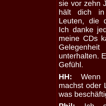
sie vor zehn 
hält dich i
Leuten, die 
Ich danke je
meine CDs ka
Gelegenhe
unterhalten. E
Gefühl.
HH:
Wenn d
machst oder L
was beschäfti
Phil:
Ich st