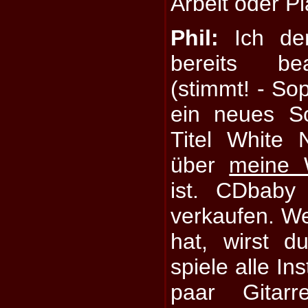
Arbeit oder P
Phil:
Ich den
bereits bea
(stimmt! - So
ein neues S
Titel White
über
meine 
ist. CDbaby 
verkaufen. We
hat, wirst d
spiele alle In
paar Gitarr