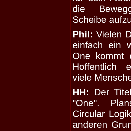
die Beweg
Scheibe auf
Phil:
Vielen D
einfach ein w
One kommt d
Hoffentlich 
viele Mensch
HH:
Der Titel
"One". Pla
Circular Logi
anderen Grun