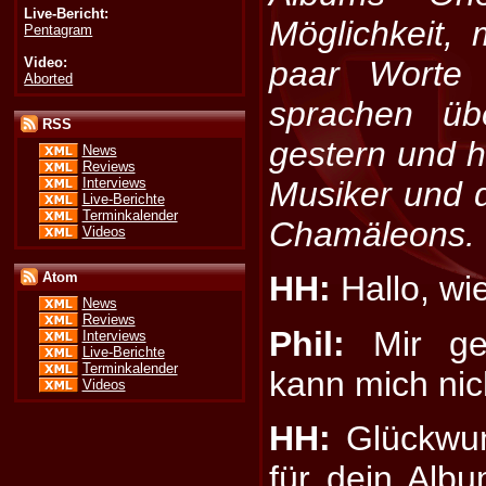
Live-Bericht:
Möglichkeit, 
Pentagram
Video:
paar Worte 
Aborted
sprachen üb
RSS
gestern und h
News
Reviews
Interviews
Musiker und 
Live-Berichte
Terminkalender
Chamäleons.
Videos
Atom
HH:
Hallo, wie
News
Reviews
Phil:
Mir geh
Interviews
Live-Berichte
Terminkalender
kann mich nic
Videos
HH:
Glückwun
für dein Al