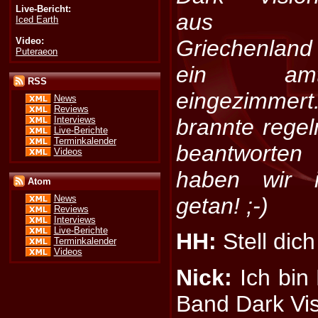
Live-Bericht:
aus
Iced Earth
Video:
Griechenland
Puteraeon
ein amt
RSS
eingezimme
News
Reviews
Interviews
brannte regel
Live-Berichte
Terminkalender
beantworten
Videos
haben wir 
Atom
getan! ;-)
News
Reviews
Interviews
Live-Berichte
HH:
Stell dich
Terminkalender
Videos
Nick:
Ich bin 
Band Dark Vis