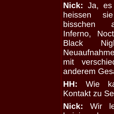
Nick:
Ja, es 
heissen si
bisschen a
Inferno, Noc
Black Ni
Neuaufnahme
mit verschi
anderem Ges
HH:
Wie kam
Kontakt zu S
Nick:
Wir le