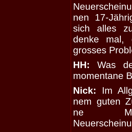
Neuerscheinu
nen 17-Jähr
sich alles z
denke mal, 
grosses Probl
HH:
Was den
momentane Bl
Nick:
Im Allg
nem guten Z
ne Me
Neuerscheinu