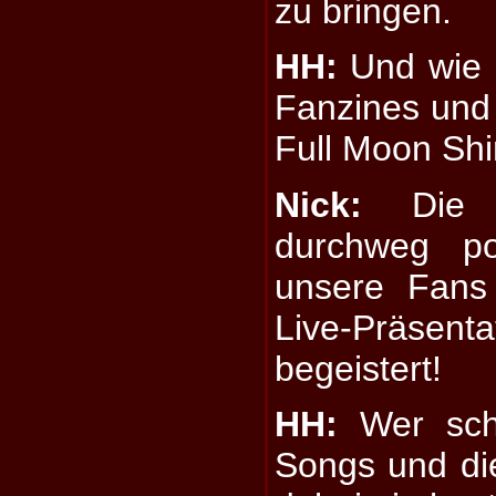
zu bringen.
HH:
Und wie h
Fanzines und 
Full Moon Shi
Nick:
Die F
durchweg po
unsere Fans
Live-Präsen
begeistert!
HH:
Wer schr
Songs und die