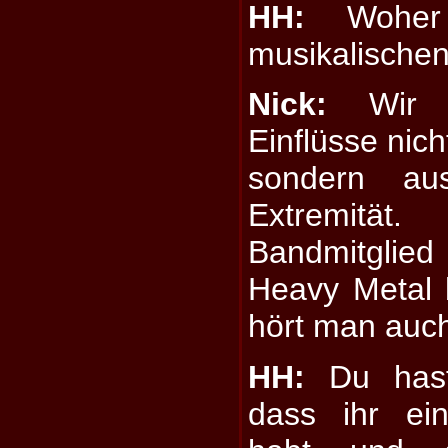
HH:
Woher 
musikalischen
Nick:
Wir b
Einflüsse nich
sondern au
Extremitä
Bandmitglied 
Heavy Metal 
hört man auc
HH:
Du hast 
dass ihr ei