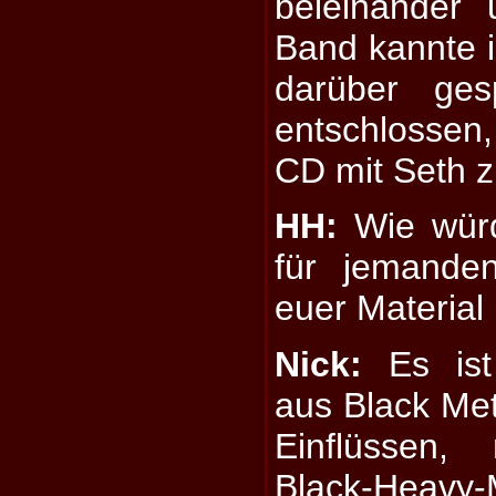
beieinander
Band kannte 
darüber ge
entschlossen,
CD mit Seth z
HH:
Wie würd
für jemande
euer Material
Nick:
Es ist
aus Black Me
Einflüssen,
Black-Heav