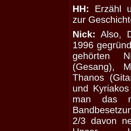
HH:
Erzähl u
zur Geschicht
Nick:
Also, D
1996 gegründ
gehörten N
(Gesang), Mi
Thanos (Gita
und Kyriakos 
man das mi
Bandbesetzun
2/3 davon ne