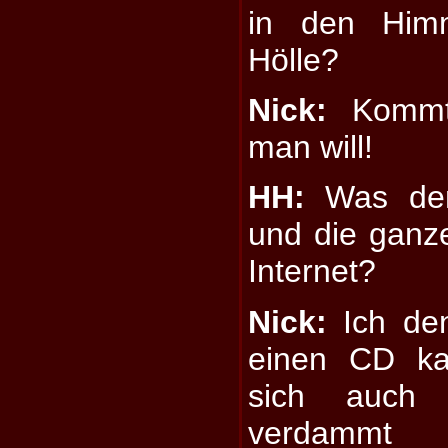
in den Him
Hölle?
Nick:
Kommt 
man will!
HH:
Was den
und die ganz
Internet?
Nick:
Ich den
einen CD kau
sich auch 
verda