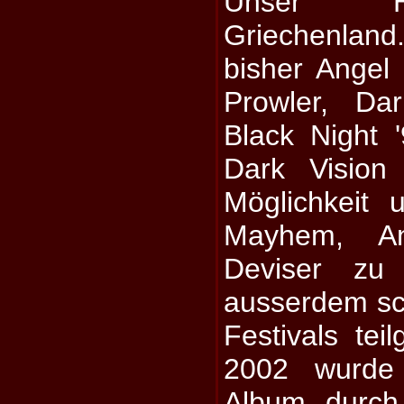
Unser He
Griechenla
bisher Angel 
Prowler, Da
Black Night 
Dark Vision
Möglichkeit
Mayhem, An
Deviser zu
ausserdem sc
Festivals te
2002 wurde
Album durc