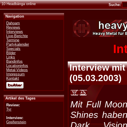
10 Headbänga online
Suche:
Navigation
Dahoam
Reviews
Interviews
Live-Berichte
Termine
In
Partykalender
Specials
Bilder
Links
Bandinfos
Interview mi
Locationinfos
Metal-Videos
Impressum
(
05.03.2003
)
Kontakt
Artikel des Tages
Mit Full Moo
Review:
Tyr
Shines habe
Interview:
Greifenstein
Dark Visio