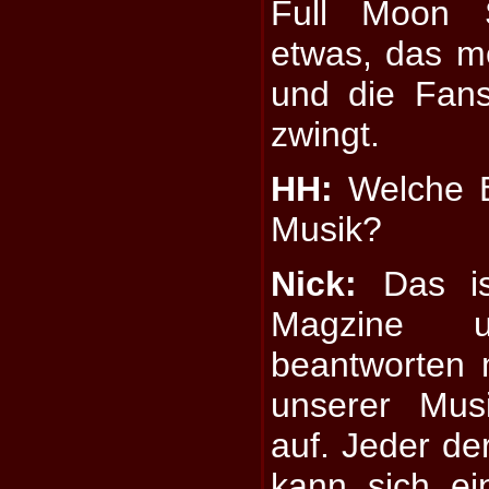
Full Moon S
etwas, das m
und die Fan
zwingt.
HH:
Welche B
Musik?
Nick:
Das is
Magzine 
beantworten 
unserer Mus
auf. Jeder de
kann sich e