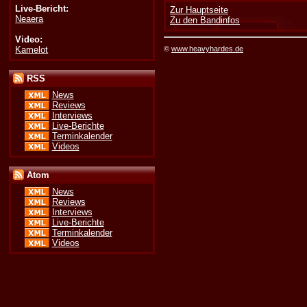
Live-Bericht:
Zur Hauptseite
Neaera
Zu den Bandinfos
Video:
Kamelot
©
www.heavyhardes.de
RSS
News
Reviews
Interviews
Live-Berichte
Terminkalender
Videos
Atom
News
Reviews
Interviews
Live-Berichte
Terminkalender
Videos