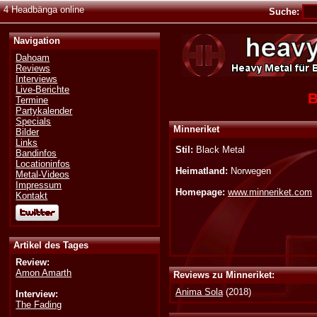
4 Headbänga online
Suche:
Navigation
Dahoam
Reviews
Interviews
Live-Berichte
B
Termine
Partykalender
Specials
Minneriket
Bilder
Links
Stil:
Black Metal
Bandinfos
Locationinfos
Heimatland:
Norwegen
Metal-Videos
Impressum
Homepage:
www.minneriket.com
Kontakt
Artikel des Tages
Review:
Amon Amarth
Reviews zu Minneriket:
Anima Sola
(2018)
Interview:
The Fading