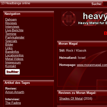
13 Headbänga online
Suche:
Navigation
Dahoam
Reviews
Interviews
Live-Berichte
B
Termine
Partykalender
Specials
Moran Magal
Bilder
Links
Stil:
Rock / Klassik
Bandinfos
Locationinfos
Heimatland:
Israel
Metal-Videos
Impressum
Homepage:
www.moranmagal.co
Kontakt
Artikel des Tages
Review:
Amon Amarth
Reviews zu Moran Magal:
Shades Of Metal
(2016)
Interview:
The Fading