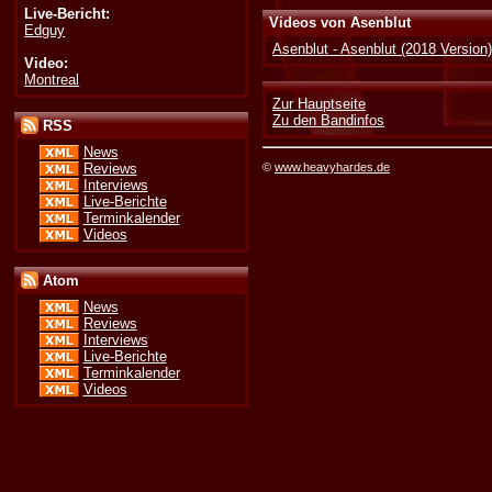
Live-Bericht:
Videos von Asenblut
Edguy
Asenblut - Asenblut (2018 Version
Video:
Montreal
Zur Hauptseite
Zu den Bandinfos
RSS
News
©
www.heavyhardes.de
Reviews
Interviews
Live-Berichte
Terminkalender
Videos
Atom
News
Reviews
Interviews
Live-Berichte
Terminkalender
Videos