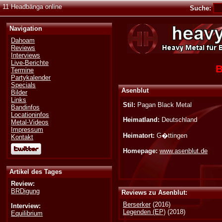
11 Headbänga online
Suche:
Navigation
Dahoam
Reviews
Interviews
Live-Berichte
B
Termine
Partykalender
Specials
Asenblut
Bilder
Links
Stil:
Pagan Black Metal
Bandinfos
Locationinfos
Heimatland:
Deutschland
Metal-Videos
Impressum
Heimatort:
G�ttingen
Kontakt
Homepage:
www.asenblut.de
Artikel des Tages
Review:
BRDigung
Reviews zu Asenblut:
Berserker
(2016)
Interview:
Legenden (EP)
(2018)
Equilibrium