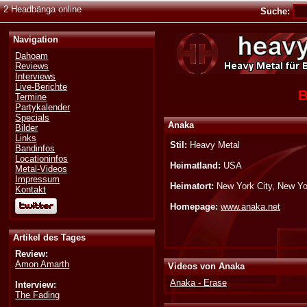
2 Headbänga online
Suche:
Navigation
Dahoam
Reviews
Interviews
Live-Berichte
B
Termine
Partykalender
Specials
Anaka
Bilder
Links
Stil:
Heavy Metal
Bandinfos
Locationinfos
Heimatland:
USA
Metal-Videos
Impressum
Heimatort:
New York City, New Yo
Kontakt
Homepage:
www.anaka.net
Artikel des Tages
Review:
Amon Amarth
Videos von Anaka
Anaka - Erase
Interview:
The Fading