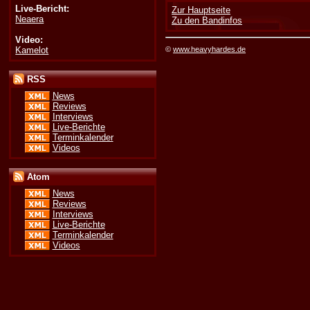
Live-Bericht:
Zur Hauptseite
Neaera
Zu den Bandinfos
Video:
Kamelot
©
www.heavyhardes.de
RSS
News
Reviews
Interviews
Live-Berichte
Terminkalender
Videos
Atom
News
Reviews
Interviews
Live-Berichte
Terminkalender
Videos