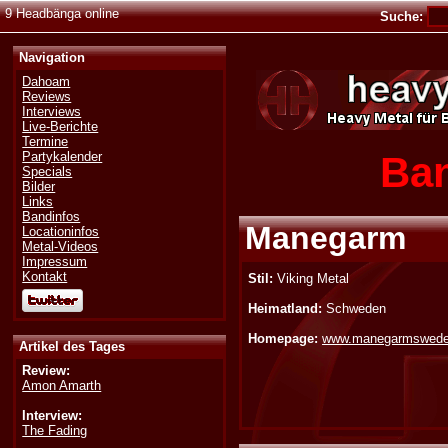
9 Headbänga online
Suche:
Navigation
Dahoam
Reviews
Interviews
Live-Berichte
Termine
Ban
Partykalender
Specials
Bilder
Links
Bandinfos
Manegarm
Locationinfos
Metal-Videos
Impressum
Kontakt
Stil:
Viking Metal
Heimatland:
Schweden
Homepage:
www.manegarmswed
Artikel des Tages
Review:
Amon Amarth
Interview:
The Fading