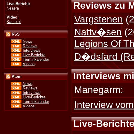
Reviews zu 
Live-Bericht:
Neaera
Vargstenen
(2
Video:
Kamelot
Nattv�sen
(2
RSS
Legions Of T
News
Reviews
Interviews
D�dsfard (Re
Live-Berichte
Terminkalender
Videos
Interviews mi
Atom
News
Manegarm:
Reviews
Interviews
Live-Berichte
Interview vo
Terminkalender
Videos
Live-Bericht