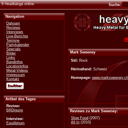
8 Headbänga online
Suche:
Navigation
Dahoam
Reviews
Interviews
Live-Berichte
B
Termine
Partykalender
Specials
Mark Sweeney
Bilder
Links
Stil:
Rock
Bandinfos
Locationinfos
Heimatland:
Schweiz
Metal-Videos
Impressum
Homepage:
www.marksweeney.c
Kontakt
Artikel des Tages
Review:
BRDigung
Reviews zu Mark Sweeney:
Slow Food
(2007)
Interview:
All In
(2010)
Equilibrium