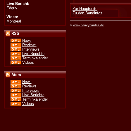
Live-Bericht:
Edguy
Zur Hauptseite
Zu den Bandinfos
Video:
Montreal
©
www.heavyhardes.de
RSS
News
Reviews
Interviews
Live-Berichte
Terminkalender
Videos
Atom
News
Reviews
Interviews
Live-Berichte
Terminkalender
Videos