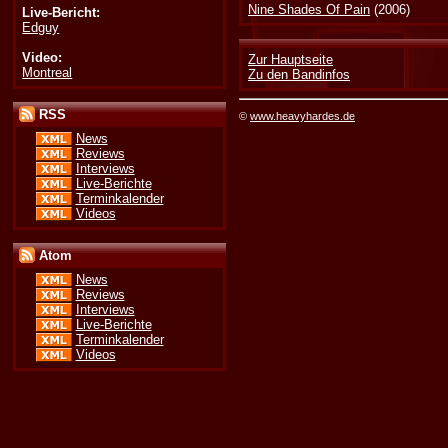
Nine Shades Of Pain
(2006)
Live-Bericht:
Edguy
Video:
Zur Hauptseite
Montreal
Zu den Bandinfos
RSS
©
www.heavyhardes.de
News
Reviews
Interviews
Live-Berichte
Terminkalender
Videos
Atom
News
Reviews
Interviews
Live-Berichte
Terminkalender
Videos