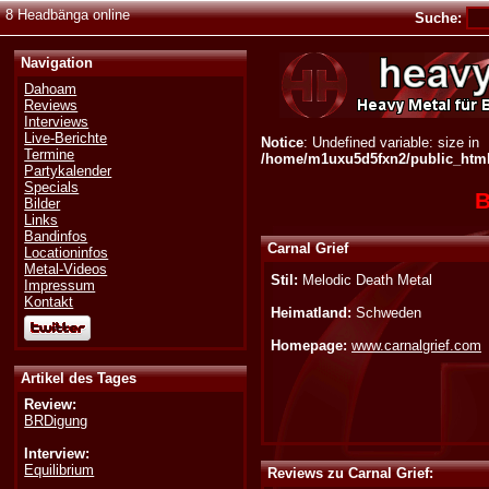
8 Headbänga online
Suche:
Navigation
Dahoam
Reviews
Interviews
Live-Berichte
Notice
: Undefined variable: size in
Termine
/home/m1uxu5d5fxn2/public_html/
Partykalender
Specials
B
Bilder
Links
Bandinfos
Carnal Grief
Locationinfos
Metal-Videos
Stil:
Melodic Death Metal
Impressum
Kontakt
Heimatland:
Schweden
Homepage:
www.carnalgrief.com
Artikel des Tages
Review:
BRDigung
Interview:
Equilibrium
Reviews zu Carnal Grief: