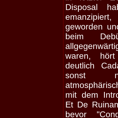
Disposal ha
emanzipiert
geworden und 
beim Deb
allgegenwärti
waren, hör
deutlich Ca
sonst ni
atmosphärisc
mit dem Intr
Et De Ruinam
bevor "Cong