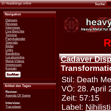
15 Headbänga online
Suche:
Navigation
Dahoam
Reviews
Interviews
Live-Berichte
Termine
R
Partykalender
Specials
Bilder
Links
Bandinfos
Cadaver Dis
Locationinfos
Metal-Videos
Impressum
Transformati
Kontakt
Stil: Death Me
Artikel des Tages
VÖ: 28. April
Review:
Zeit: 57:15
Agenda Of Swine
Interview:
Label:
Nihilist
Tracedawn