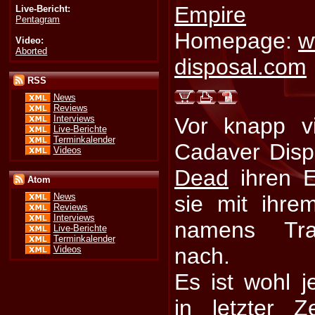
Empire
Live-Bericht:
Pentagram
Homepage:
w
Video:
Aborted
disposal.com
RSS
News
Reviews
Interviews
Vor knapp vi
Live-Berichte
Terminkalender
Cadaver Disp
Videos
Dead
ihren E
Atom
sie mit ihr
News
Reviews
Interviews
namens Tra
Live-Berichte
Terminkalender
nach.
Videos
Es ist wohl 
in letzter 