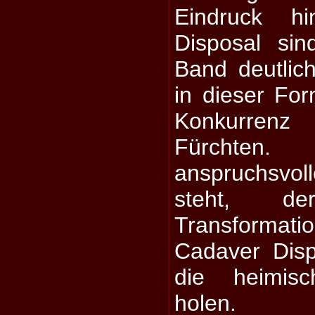
Eindruck hi
Disposal si
Band deutlich
in dieser For
Konkurren
Fürchte
anspruchsvo
steht, d
Transform
Cadaver Disp
die heimis
holen.