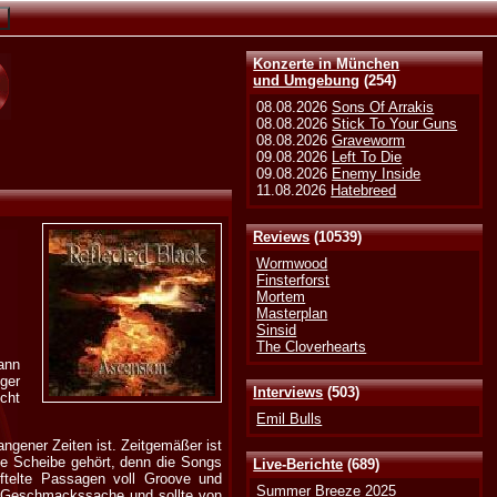
Konzerte in München
und Umgebung
(254)
08.08.2026
Sons Of Arrakis
08.08.2026
Stick To Your Guns
08.08.2026
Graveworm
09.08.2026
Left To Die
09.08.2026
Enemy Inside
11.08.2026
Hatebreed
Reviews
(10539)
Wormwood
Finsterforst
Mortem
Masterplan
Sinsid
The Cloverhearts
ann
ger
Interviews
(503)
icht
Emil Bulls
ngener Zeiten ist. Zeitgemäßer ist
te Scheibe gehört, denn die Songs
Live-Berichte
(689)
üftelte Passagen voll Groove und
Summer Breeze 2025
ur Geschmackssache und sollte von