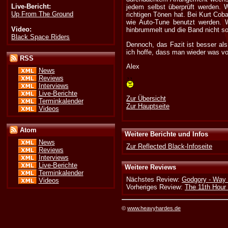
Live-Bericht:
jedem selbst überprüft werden. 
Up From The Ground
richtigen Tönen hat. Bei Kurt Cob
wie Auto-Tune benutzt werden. Wo
Video:
hinbrummelt und die Band nicht s
Black Space Riders
Dennoch, das Fazit ist besser al
ich hoffe, dass man wieder was vo
RSS
Alex
News
Reviews
Interviews
Live-Berichte
Zur Übersicht
Terminkalender
Zur Hauptseite
Videos
Atom
Weitere Berichte und Infos
News
Zur Reflected Black-Infoseite
Reviews
Interviews
Live-Berichte
Weitere Reviews
Terminkalender
Nächstes Review:
Godgory - Way 
Videos
Vorheriges Review:
The 11th Hour 
©
www.heavyhardes.de