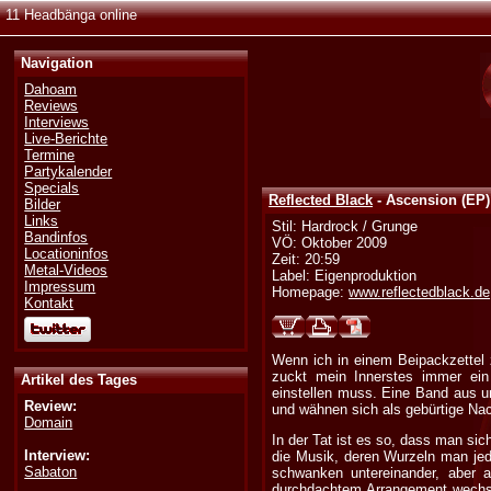
11 Headbänga online
Navigation
Dahoam
Reviews
Interviews
Live-Berichte
Termine
Partykalender
Specials
Reflected Black
- Ascension (EP)
Bilder
Links
Stil: Hardrock / Grunge
Bandinfos
VÖ: Oktober 2009
Locationinfos
Zeit: 20:59
Metal-Videos
Label: Eigenproduktion
Impressum
Homepage:
www.reflectedblack.de
Kontakt
Wenn ich in einem Beipackzettel 
zuckt mein Innerstes immer ei
Artikel des Tages
einstellen muss. Eine Band aus un
Review:
und wähnen sich als gebürtige Nac
Domain
In der Tat ist es so, dass man si
Interview:
die Musik, deren Wurzeln man jed
Sabaton
schwanken untereinander, aber a
durchdachtem Arrangement wechsel