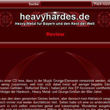
Suche:
Review
zu einer CD lese, dass in der Musik Grunge-Elemente verwurstet werden, d
n wenig zusammen, weil man sich dabei meist auf weniger begabte Sän
seren Gefilden - Reflected Black - haben jetzt ihre EP Ascension veröffentl
hfolger der Hardrock-, Heavy Metal- und Grunge-Größen der 90er Jahre.
ch aus den oben genannten Genres bedient, aber dennoch kein Abklatsch verga
och immer mal wieder durchblitzen hört. Selten habe ich eine so ambivalen
uch in sich selbst zwischen genial und katastrophal. Wunderbar ausget
n sich mit schülerbandartigem Riffing ab. Wahrscheinlich ist das aber n