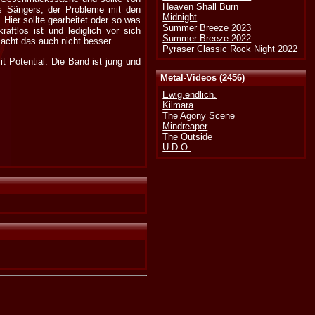
Heaven Shall Burn
es Sängers, der Probleme mit den
Midnight
Hier sollte gearbeitet oder so was
Summer Breeze 2023
aftlos ist und lediglich vor sich
Summer Breeze 2022
acht das auch nicht besser.
Pyraser Classic Rock Night 2022
 Potential. Die Band ist jung und
Metal-Videos
(2456)
Ewig.endlich.
Kilmara
The Agony Scene
Mindreaper
The Outside
U.D.O.