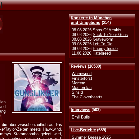
Konzerte in München
und Umgebung
(254)
08.08.2026
Sons Of Arrakis
08.08.2026
Stick To Your Guns
08.08.2026
Graveworm
09.08.2026
Left To Die
09.08.2026
Enemy Inside
11.08.2026
Hatebreed
Reviews
(10539)
Wormwood
Finsterforst
Mortem
Masterplan
Sinsid
The Cloverhearts
len
and
Interviews
(503)
ang
t.
Emil Bulls
die aber zwischenzeitlich auf Eis
ke/Taylor-Zeiten meets Hawkwind,
Live-Berichte
(689)
Lemmys Stammcombo gelegt wird,
Summer Breeze 2025
n's allerdings etwas spaciger wird,