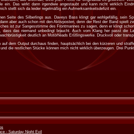
le ein. Das wirkt dann irgendwie angestaubt und kann nicht wirklich Eindru
ich stellt sich da leider regelmäßig ein Aufmerksamkeitsdefizit ein.
hen Seite des Silberlings aus. Daveys Bass klingt gar wohlgefällig, sein Sp
dann aber auch schon mit den Aktivposten, denn der Rest der Band spielt z
liches ist zur Sangesstimme des Frontmannes zu sagen, denn er klingt schon
, dass das niemand unbedingt braucht. Auch vom Klang her passt die Lan
hwachbrüstigkeit deutlich an Motörheads Erstlingswerke. Druckvoll oder transp
auf dem Output durchaus finden, hauptsächlich bei den kürzeren und straffe
und die restlichen Stücke können mich nicht wirklich überzeugen. Drei Punkt
los
nce - Saturday Night Evil