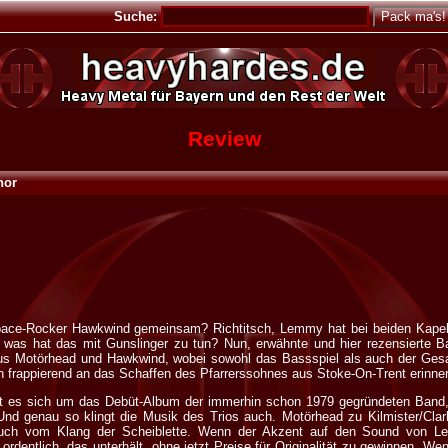
Suche:
Review
nor
ace-Rocker Hawkwind gemeinsam? Richtitsch, Lemmy hat bei beiden Kapel
nd was hat das mit Gunslinger zu tun? Nun, erwähnte und hier rezensierte B
aus Motörhead und Hawkwind, wobei sowohl das Bassspiel als auch der Ges
 frappierend an das Schaffen des Pfarrerssohnes aus Stoke-On-Trent erinner
t es sich um das Debüt-Album der immerhin schon 1979 gegründeten Band, 
nd genau so klingt die Musik des Trios auch. Motörhead zu Kilmister/Clar
auch vom Klang der Scheiblette. Wenn der Akzent auf den Sound von 
ordentlich, das unterhält, ohne jetzt Preise für Originalität zu gewinnen. Wen