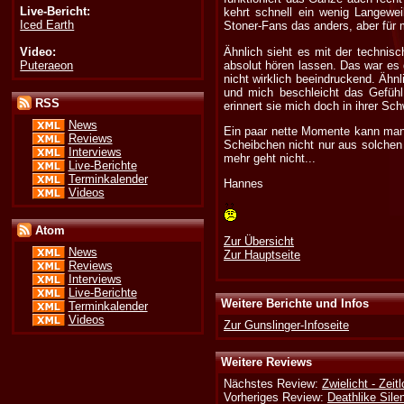
Live-Bericht:
kehrt schnell ein wenig Langewei
Iced Earth
Stoner-Fans das anders, aber für m
Video:
Ähnlich sieht es mit der technisc
Puteraeon
absolut hören lassen. Das war es 
nicht wirklich beeindruckend. Ähn
und mich beschleicht das Gefühl
RSS
erinnert sie mich doch in ihrer Sc
News
Ein paar nette Momente kann man 
Reviews
Scheibchen nicht nur aus solchen 
Interviews
mehr geht nicht...
Live-Berichte
Terminkalender
Hannes
Videos
Atom
Zur Übersicht
News
Zur Hauptseite
Reviews
Interviews
Live-Berichte
Weitere Berichte und Infos
Terminkalender
Videos
Zur Gunslinger-Infoseite
Weitere Reviews
Nächstes Review:
Zwielicht - Zeit
Vorheriges Review:
Deathlike Sile