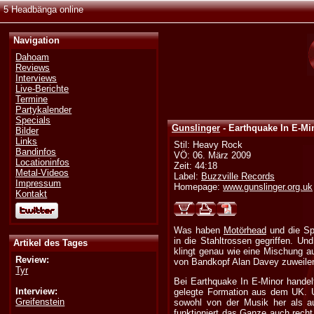
5 Headbänga online
Navigation
Dahoam
Reviews
Interviews
Live-Berichte
Termine
Partykalender
Specials
Gunslinger
- Earthquake In E-Mi
Bilder
Links
Stil: Heavy Rock
Bandinfos
VÖ: 06. März 2009
Locationinfos
Zeit: 44:18
Metal-Videos
Label:
Buzzville Records
Impressum
Homepage:
www.gunslinger.org.uk
Kontakt
Was haben
Motörhead
und die Sp
in die Stahltrossen gegriffen. U
Artikel des Tages
klingt genau wie eine Mischung 
Review:
von Bandkopf Alan Davey zuweilen
Tyr
Bei Earthquake In E-Minor handel
Interview:
gelegte Formation aus dem UK. U
Greifenstein
sowohl von der Musik her als 
funktioniert das Ganze auch recht 