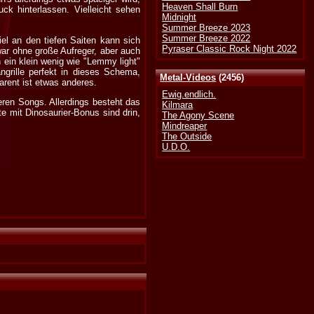
Heaven Shall Burn
ck hinterlassen. Vielleicht sehen
Midnight
Summer Breeze 2023
Summer Breeze 2022
iel an den tiefen Saiten kann sich
Pyraser Classic Rock Night 2022
war ohne große Aufreger, aber auch
 ein klein wenig wie "Lemmy light"
grille perfekt in dieses Schema,
Metal-Videos
(2456)
arent ist etwas anderes.
Ewig.endlich.
ren Songs. Allerdings besteht das
Kilmara
e mit Dinosaurier-Bonus sind drin,
The Agony Scene
Mindreaper
The Outside
U.D.O.