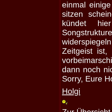
einmal einig
sitzen schei
kündet hi
Songstrukture
widerspiege
Zeitgeist ist
vorbeimarsch
dann noch ni
Sorry, Eure H
Holgi
Zur Übersicht