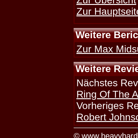
Zur Hauptseit
Weitere Beri
Zur Max Midsu
Weitere Revi
Nächstes Rev
Ring Of The A
Vorheriges R
Robert Johns
©
www.heavyhard