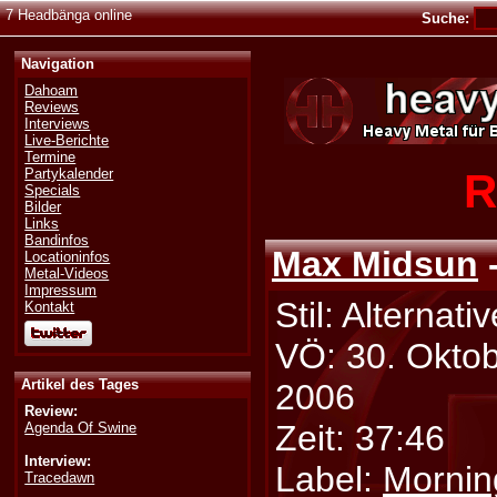
7 Headbänga online
Suche:
Navigation
Dahoam
Reviews
Interviews
Live-Berichte
Termine
R
Partykalender
Specials
Bilder
Links
Bandinfos
Max Midsun
-
Locationinfos
Metal-Videos
Impressum
Stil: Alternativ
Kontakt
VÖ: 30. Okto
Artikel des Tages
2006
Review:
Zeit: 37:46
Agenda Of Swine
Interview:
Label:
Mornin
Tracedawn