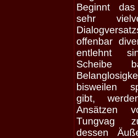
Beginnt da
sehr vielv
Dialogvers
offenbar div
entlehnt si
Scheibe b
Belanglos
bisweilen s
gibt, werd
Ansätzen 
Tungvag zu
dessen Äuß