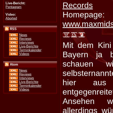
Records
Live-Bericht:
Pentagram
Homepage:
Video:
Aborted
www.maxmid
RSS
News
Reviews
Interviews
Mit dem Kini
Live-Berichte
Terminkalender
Bayern ja b
Videos
schauen w
Atom
selbsternannt
News
Reviews
Interviews
hier aus
Live-Berichte
Terminkalender
entgegenrei
Videos
Ansehen w
allerdings w