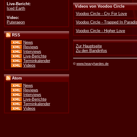
Live-Bericht:
Videos von Voodoo Circle
Iced Earth
Voodoo Circle - Cry For Love
Video:
Puteraeon
Voodoo Circle - Trapped In Paradi
Voodoo Circle - Higher Love
RSS
News
Zur Hauptseite
Reviews
Zu den Bandinfos
Interviews
Live-Berichte
Terminkalender
©
www.heavyhardes.de
Videos
Atom
News
Reviews
Interviews
Live-Berichte
Terminkalender
Videos