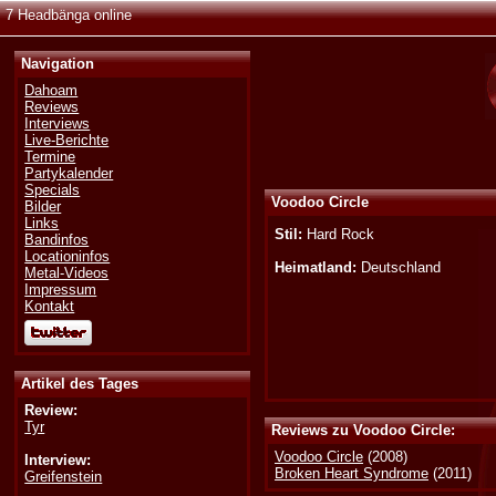
7 Headbänga online
Navigation
Dahoam
Reviews
Interviews
Live-Berichte
Termine
Partykalender
Specials
Voodoo Circle
Bilder
Links
Stil:
Hard Rock
Bandinfos
Locationinfos
Heimatland:
Deutschland
Metal-Videos
Impressum
Kontakt
Artikel des Tages
Review:
Tyr
Reviews zu Voodoo Circle:
Voodoo Circle
(2008)
Interview:
Broken Heart Syndrome
(2011)
Greifenstein