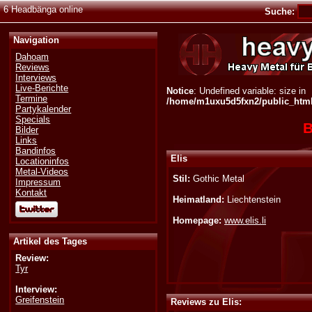
6 Headbänga online
Suche:
Navigation
Dahoam
Reviews
Interviews
Live-Berichte
Notice
: Undefined variable: size in
Termine
/home/m1uxu5d5fxn2/public_html/
Partykalender
Specials
B
Bilder
Links
Bandinfos
Elis
Locationinfos
Metal-Videos
Stil:
Gothic Metal
Impressum
Kontakt
Heimatland:
Liechtenstein
Homepage:
www.elis.li
Artikel des Tages
Review:
Tyr
Interview:
Greifenstein
Reviews zu Elis: