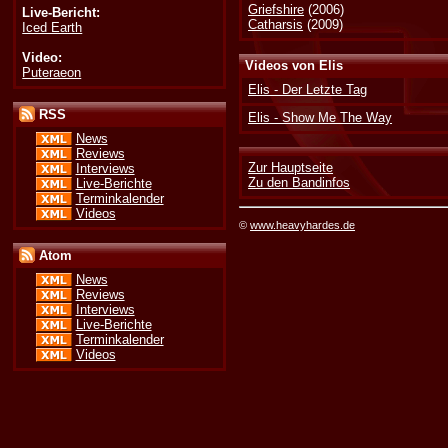
Griefshire
(2006)
Live-Bericht:
Catharsis
(2009)
Iced Earth
Video:
Videos von Elis
Puteraeon
Elis - Der Letzte Tag
RSS
Elis - Show Me The Way
News
Reviews
Zur Hauptseite
Interviews
Zu den Bandinfos
Live-Berichte
Terminkalender
Videos
©
www.heavyhardes.de
Atom
News
Reviews
Interviews
Live-Berichte
Terminkalender
Videos