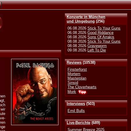
Konzerte in München
und Umgebung
(256)
06.08.2026
Stick To Your Guns
06.08.2026
Good Riddance
08.08.2026
Sons Of Arrakis
08.08.2026
Stick To Your Guns
08.08.2026
Graveworm
09.08.2026
Left To Die
Reviews
(10538)
Finsterforst
Mortem
Masterplan
Sinsid
The Cloverhearts
Mork
nen
gt,
Interviews
(503)
och
 wir
Emil Bulls
ule
ve-
ren
Live-Berichte
(689)
nge
Summer Breeze 2025