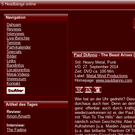
5 Headbänga online
Navigation
Dahoam
Reviews
Interviews
Live-Berichte
Termine
Partykalender
Specials
Paul DiAnno
- The Beast Arises 
Bilder
Links
Stil: Heavy Metal, Punk
Bandinfos
VÖ: 27. September 2014
Locationinfos
Zeit: DVD ca. 100 Min.
Metal-Videos
Label:
Metal Mind Productions
Impressum
Homepage:
www.pauldianno.com
Kontakt
Wer hat an der Uhr gedreht? Dies
durchaus auch hier. Denn an dem
Artikel des Tages
ganz offenbar auch durch kräfti
Review:
wiederzuerkennen ist er, der Paul
Amon Amarth
mit "Run To The Hills" den unbes
nämlich schon Geschichte. Aber i
Interview:
Aufnahmen (u.a. Maiden Japan) n
The Fading
(u.a. das brillante "Phantom Of T