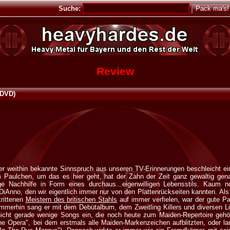
Suche:
Review
(DVD)
er weithin bekannte Sinnspruch aus unseren TV-Erinnerungen beschleicht ei
 Paulchen, um das es hier geht, hat der Zahn der Zeit ganz gewaltig gena
ge Nachhilfe in Form eines durchaus...eigenwilligen Lebensstils. Kaum n
 DiAnno, den wir eigentlich immer nur von den Plattenrückseiten kannten. Als
trittenen
Meistern des britischen Stahls
auf immer verfielen, war der gute Pa
mmerhin sang er mit dem Debütalbum, dem Zweitling Killers und diversen Li
icht gerade wenige Songs ein, die noch heute zum Maiden-Repertoire gehö
he Opera", bei dem erstmals alle Maiden-Markenzeichen aufblitzten, oder la