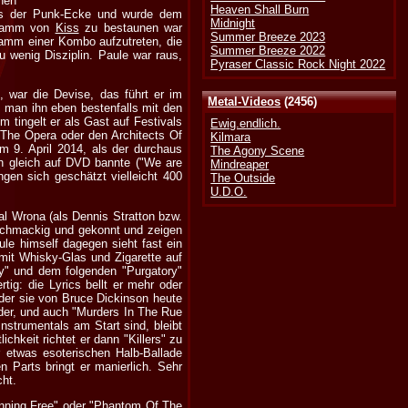
nen
Heaven Shall Burn
aus der Punk-Ecke und wurde dem
Midnight
ogramm von
Kiss
zu bestaunen war
Summer Breeze 2023
ramm einer Kombo aufzutreten, die
Summer Breeze 2022
u wenig Disziplin. Paule war raus,
Pyraser Classic Rock Night 2022
 war die Devise, das führt er im
Metal-Videos
(2456)
 man ihn eben bestenfalls mit den
m tingelt er als Gast auf Festivals
Ewig.endlich.
 The Opera oder den Architects Of
Kilmara
 9. April 2014, als der durchaus
The Agony Scene
ch gleich auf DVD bannte ("We are
Mindreaper
gen sich geschätzt vielleicht 400
The Outside
U.D.O.
al Wrona (als Dennis Stratton bzw.
r schmackig und gekonnt und zeigen
le himself dagegen sieht fast ein
 mit Whisky-Glas und Zigarette auf
y" und dem folgenden "Purgatory"
ig: die Lyrics bellt er mehr oder
 der sie von Bruce Dickinson heute
eder, und auch "Murders In The Rue
strumentals am Start sind, bleibt
chkeit richtet er dann "Killers" zu
 etwas esoterischen Halb-Ballade
 Parts bringt er manierlich. Sehr
cht.
unning Free" oder "Phantom Of The