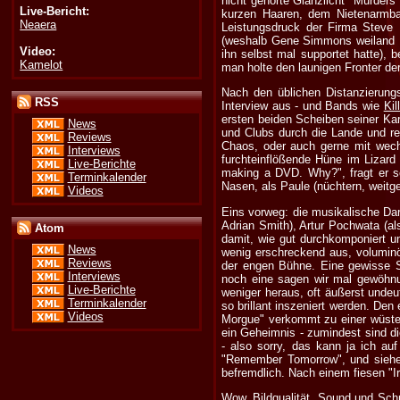
nicht gehörte Glanzlicht "Murders
Live-Bericht:
kurzen Haaren, dem Nietenarmba
Neaera
Leistungsdruck der Firma Steve 
(weshalb Gene Simmons weiland 19
Video:
ihn selbst mal supportet hatte), 
Kamelot
man holte den launigen Fronter de
Nach den üblichen Distanzierung
RSS
Interview aus - und Bands wie
Kil
ersten beiden Scheiben seiner Karr
News
und Clubs durch die Lande und re
Reviews
Chaos, oder auch gerne mit wech
Interviews
furchteinflößende Hüne im Lizard
Live-Berichte
making a DVD. Why?", fragt er se
Terminkalender
Nasen, als Paule (nüchtern, weitge
Videos
Eins vorweg: die musikalische Dar
Adrian Smith), Artur Pochwata (al
Atom
damit, wie gut durchkomponiert u
News
wenig erschreckend aus, voluminös
Reviews
der engen Bühne. Eine gewisse S
Interviews
noch eine sagen wir mal gewöhnun
Live-Berichte
weniger heraus, oft äußerst undeu
Terminkalender
so brillant inszeniert werden. De
Videos
Morgue" verkommt zu einer wüsten
ein Geheimnis - zumindest sind die
- also sorry, das kann ja ich a
"Remember Tomorrow", und siehe d
befremdlich. Nach einem fiesen "I
Wow. Bildqualität, Sound und Sch