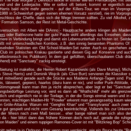
 In The Rue Morgue"). Dennoch wirkte er immer wie ein Fremdkörper, mit sei
nd und der Lederjacke. Wie er selbst oft betont, kommt er eigentlich 
Harris bald nicht mehr gerecht - auf der Killers-Tour, wo man im Vorpr
88 in Schweinfurt gegen seinen ehernen Vorsatz verstieß, nie im Vorprog
beschloss der Cheffe, dass sich die Wege trennen sollten. Zu viel Alkohol, z
r Formation Samson, der Rest ist Metal-Geschichte.
sversuchen mit Alben wie DiAnno - Hauptsache anders klingen als Maiden,
lers
oder Battlezone hatte der gute Paule wohl allerdings das Einsehen, dass
iere in Verbindung bringt und damit ein Lebensunterhalt zu fristen ist. Seitde
ißt mit unterschiedlichen Kombos, z.B. den sinnig benannten Phantoms Of
selnden Statisten ein Old School-Maiden-Set runter. Auch so geschehen am
 Club im polnischen Krakau gastierte und diesen Gig auf Konserve und au
lbstironisch ins Publikum). In dem gut gefüllten, überschaubaren Club drän
hend) mit "Sanctuary" zackig einsteigt.
bietung ist makellos, die Herren Robert Kazanowski (als Dave Murray), Mich
s Steve Harris) und Dominik Wojcik (als Clive Burr) servieren die Klassike
nd mitreißend gerade auch die Stücke aus Maidens Anfangs-Tagen sind. Pau
, tätowiert, gepierct, haarlos (dazu kann er nix), und voller Punk-Attitüde,
timmgewalt kann man ihm ja nicht absprechen, aber legt er bei "Sanctuar
gsbedürftige Leistung vor, wird es dann ab "Wrathchild" mehr als grenzwert
tlich und eigentlich nie in der Tonlage, in der die Songs einmal waren und in
n ersten, mächtigen Maiden-Hit "Prowler" erkennt man gesangsseitig kaum wi
 Gröle-Attacke. Warum mit "Genghis Khan" und "Transylvania" auch zwei In
 gut gespielt und nicht vom Gesang beeinträchtigt. Vollends bis zur Unkenntli
uf der Wiesn nach zwei Maß besser... eher bange nähert man sich also der
a - hier blitzt dann das frühere Können doch noch auf, gerade die ruhigen
ron Maiden" und einem ruppigen Ramones-Cover ist mit "Blitzkrieg Bop" Schi
nitt gehen ja in Ordnung. Aber wenn man vergleicht, wie ein Bruce heute "R