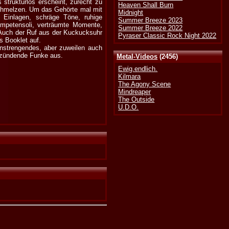
 strukturlos erscheint, zurecht zu
Heaven Shall Burn
schmelzen. Um das Gehörte mal mit
Midnight
 Einlagen, schräge Töne, ruhige
Summer Breeze 2023
ompetensoli, verträumte Momente,
Summer Breeze 2022
 Auch der Ruf aus der Kuckucksuhr
Pyraser Classic Rock Night 2022
ns Booklet auf.
anstrengendes, aber zuweilen auch
r zündende Funke aus.
Metal-Videos
(2456)
Ewig.endlich.
Kilmara
The Agony Scene
Mindreaper
The Outside
U.D.O.