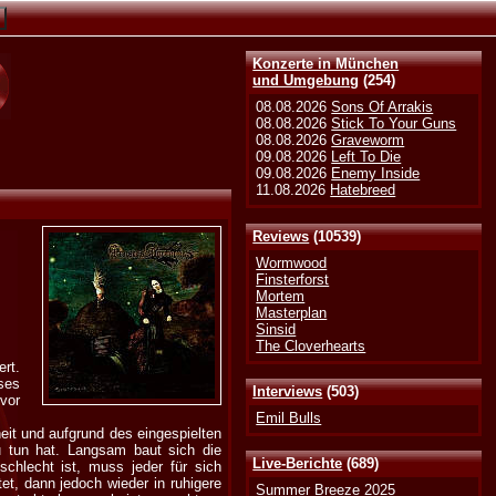
Konzerte in München
und Umgebung
(254)
08.08.2026
Sons Of Arrakis
08.08.2026
Stick To Your Guns
08.08.2026
Graveworm
09.08.2026
Left To Die
09.08.2026
Enemy Inside
11.08.2026
Hatebreed
Reviews
(10539)
Wormwood
Finsterforst
Mortem
Masterplan
Sinsid
The Cloverhearts
rt.
ses
Interviews
(503)
vor
Emil Bulls
eit und aufgrund des eingespielten
 tun hat. Langsam baut sich die
Live-Berichte
(689)
chlecht ist, muss jeder für sich
et, dann jedoch wieder in ruhigere
Summer Breeze 2025