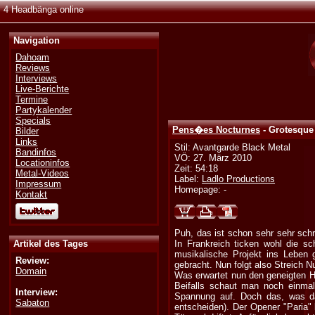
4 Headbänga online
Navigation
Dahoam
Reviews
Interviews
Live-Berichte
Termine
Partykalender
Specials
Pens�es Nocturnes
- Grotesque
Bilder
Links
Stil: Avantgarde Black Metal
Bandinfos
VÖ: 27. März 2010
Locationinfos
Zeit: 54:18
Metal-Videos
Label:
Ladlo Productions
Impressum
Homepage: -
Kontakt
Puh, das ist schon sehr sehr schr
Artikel des Tages
In Frankreich ticken wohl die s
musikalische Projekt ins Leben
Review:
gebracht. Nun folgt also Streich 
Domain
Was erwartet nun den geneigten Hö
Beifalls schaut man noch einma
Interview:
Spannung auf. Doch das, was dan
Sabaton
entscheiden). Der Opener "Paria" 