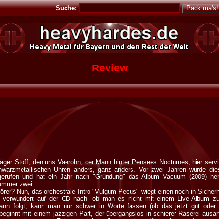
Suche:
Review
äger Stoff, den uns Vaerohn, der Mann hinter Pensees Nocturnes, hier servie
chwarzmetallischen Uhren anders, ganz anders. Vor zwei Jahren wurde die
 gerufen und hat ein Jahr nach "Gründung" das Album Vacuum (2009) her
Nummer zwei.
rer? Nun, das orchestrale Intro "Vulgum Pecus" wiegt einen noch in Sicherh
l verwundert auf der CD nach, ob man es nicht mit einem Live-Album zu
n folgt, kann man nur schwer in Worte fassen (ob das jetzt gut oder s
beginnt mit einem jazzigen Part, der übergangslos in schierer Raserei ausart