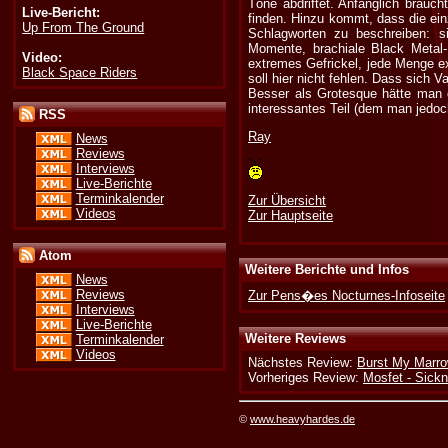
Töne abdriftet. Anfänglich brauch
Live-Bericht:
finden. Hinzu kommt, dass die ei
Up From The Ground
Schlagworten zu beschreiben: s
Momente, brachiale Black Metal-
Video:
extremes Gefrickel, jede Menge e
Black Space Riders
soll hier nicht fehlen. Dass sich V
Besser als Grotesque hätte man d
interessantes Teil (dem man jedo
RSS
Ray
News
Reviews
Interviews
Live-Berichte
Terminkalender
Zur Übersicht
Videos
Zur Hauptseite
Atom
Weitere Berichte und Infos
News
Reviews
Zur Pens�es Nocturnes-Infoseite
Interviews
Live-Berichte
Weitere Reviews
Terminkalender
Videos
Nächstes Review:
Burst My Marrow
Vorheriges Review:
Mosfet - Sick
©
www.heavyhardes.de