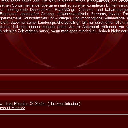
t man schon etwas Zeit, um sich in diesem reinen Klangwirrwarr, das etwas
nzelnen Songs ineinander übergehen und so zu einer komplexen Einheit ver
ich überlagernde Dissonanzen, Pianoklänge, Chanson- und kabarettartige
Eruptionen, opernhafter Gesang, schwarzmetallische Screams, jazzige Tr
xperimentelle Soundsamples und -Collagen, undurchdringliche Soundwände.
aerohn dabei nur seiner Landessprache befleißigt, fällt nur durch einen Blick i
ieses Teil nicht nennen können, selten war ein Albumtitel treffender. Ein 
ch reichlich Zeit widmen muss), wenn man open-minded ist. Jedoch bleibt de
 - Last Remains Of Shelter (The Fear-Infection)
ness of Memory