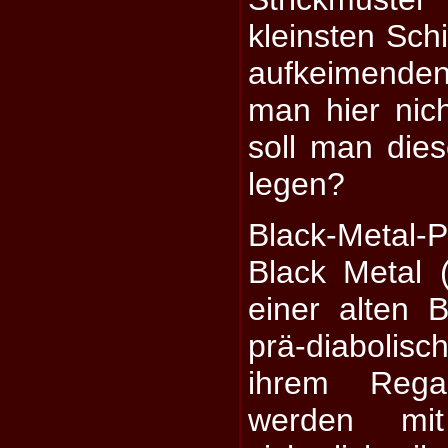
kleinsten Sch
aufkeimende
man hier nic
soll man die
legen?
Black-Metal-
Black Metal (
einer alten B
prä-diabolisc
ihrem Rega
werden mi