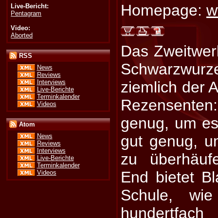
Homepage:
w
Live-Bericht:
Pentagram
Video:
Aborted
Das Zweitwer
RSS
Schwarzwurz
News
Reviews
Interviews
ziemlich der 
Live-Berichte
Terminkalender
Rezensenten
Videos
genug, um es 
Atom
gut genug, u
News
Reviews
Interviews
zu überhäuf
Live-Berichte
Terminkalender
End bietet Bl
Videos
Schule, wi
hundertfa