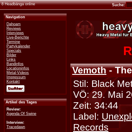
8 Headbänga online
Suche:
Navigation
Dahoam
Reviews
Interviews
Live-Berichte
Termine
R
Partykalender
Specials
Bilder
Links
Bandinfos
Vemoth
- Th
Locationinfos
Metal-Videos
Impressum
Stil: Black Me
Kontakt
VÖ: 29. Mai 
Artikel des Tages
Zeit: 34:44
Review:
Label:
Unexp
Agenda Of Swine
Interview:
Records
Tracedawn