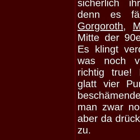
sicherlich 
denn es fä
Gorgoroth
,
M
Mitte der 90
Es klingt v
was noch vi
richtig true
glatt vier P
beschämende
man zwar no
aber da drück
zu.