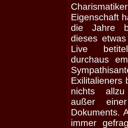
Charismat
Eigenschaft h
die Jahre b
dieses etwas 
Live betit
durchaus em
Sympathisa
Exilitaliener
nichts allz
außer einer
Dokuments. A
immer gefra