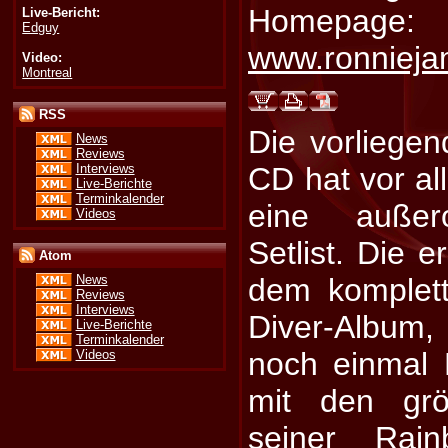
Homepage:
Live-Bericht:
Edguy
www.ronnieja
Video:
Montreal
RSS
Die vorliegen
News
Reviews
Interviews
CD hat vor al
Live-Berichte
Terminkalender
eine außero
Videos
Setlist. Die 
Atom
dem komplett
News
Reviews
Interviews
Diver-Album,
Live-Berichte
Terminkalender
noch einmal 
Videos
mit den grö
seiner Rai