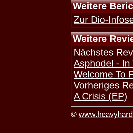
Weitere Beri
Zur Dio-Infose
Weitere Revi
Nächstes Rev
Asphodel - I
Welcome To P
Vorheriges R
A Crisis (EP)
©
www.heavyhard