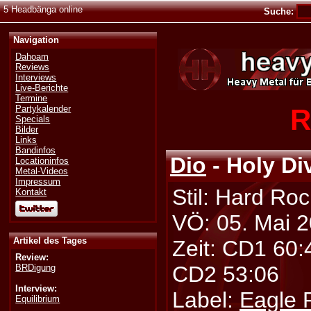
5 Headbänga online
Suche:
Navigation
Dahoam
Reviews
Interviews
Live-Berichte
Termine
R
Partykalender
Specials
Bilder
Links
Bandinfos
Dio
- Holy Di
Locationinfos
Metal-Videos
Impressum
Stil: Hard Roc
Kontakt
VÖ: 05. Mai 
Artikel des Tages
Zeit: CD1 60:
Review:
CD2 53:06
BRDigung
Interview:
Label:
Eagle 
Equilibrium