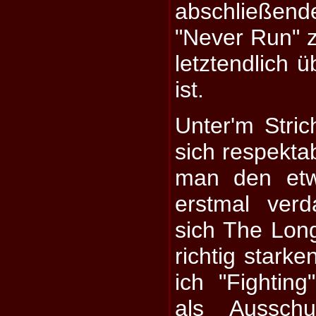
abschließend
"Never Run" z
letztendlich ü
ist.
Unter'm Stric
sich respekta
man den etw
erstmal verd
sich The Lon
richtig stark
ich "Fightin
als Ausschu