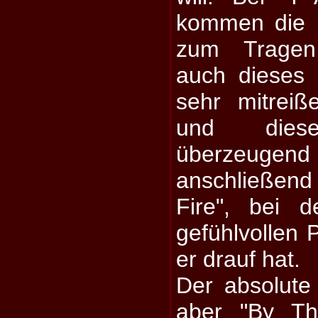
kommen die 
zum Tragen,
auch dieses 
sehr mitrei
und die
überzeuge
anschließen
Fire", bei 
gefühlvollen 
er drauf hat.
Der absolute
aber "By Th