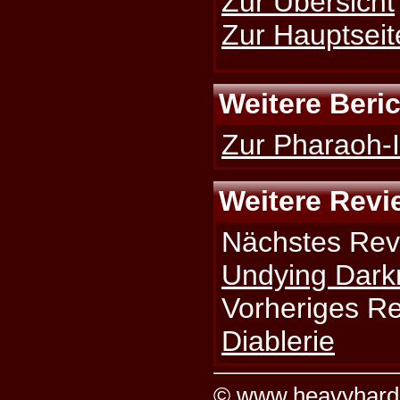
Zur Übersicht
Zur Hauptseit
Weitere Beri
Zur Pharaoh-I
Weitere Revi
Nächstes Rev
Undying Dark
Vorheriges R
Diablerie
©
www.heavyhard