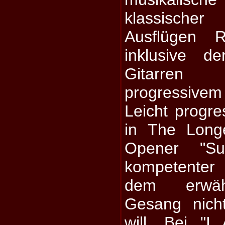
klassisch
Ausflügen 
inklusive d
Gitarren
progressivem 
Leicht progres
in The Long
Opener "Sun
kompetente
dem erwäh
Gesang nich
will. Bei "