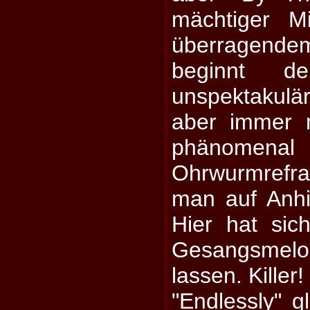
mächtiger M
überragend
beginnt d
unspektakulä
aber immer 
phänomena
Ohrwurmrefr
man auf Anhi
Hier hat sic
Gesangsmel
lassen. Killer!
"Endlessly" gl