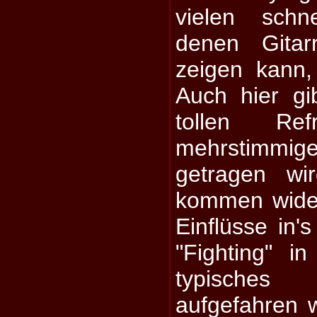
vielen schn
denen Gitar
zeigen kann,
Auch hier gi
tollen Re
mehrstim
getragen wir
kommen wider 
Einflüsse in'
"Fighting" i
typisches
aufgefahren 