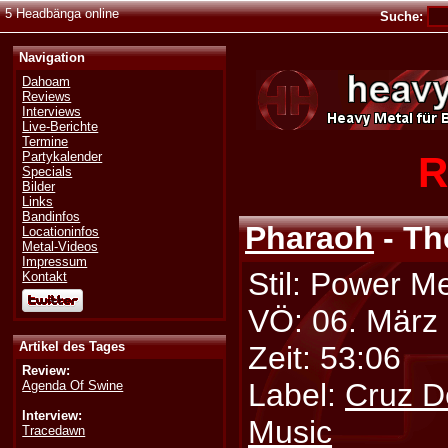
5 Headbänga online
Suche:
Navigation
Dahoam
Reviews
Interviews
Live-Berichte
Termine
R
Partykalender
Specials
Bilder
Links
Bandinfos
Pharaoh
- Th
Locationinfos
Metal-Videos
Impressum
Stil: Power Me
Kontakt
VÖ: 06. März
Artikel des Tages
Zeit: 53:06
Review:
Label:
Cruz D
Agenda Of Swine
Interview:
Music
Tracedawn