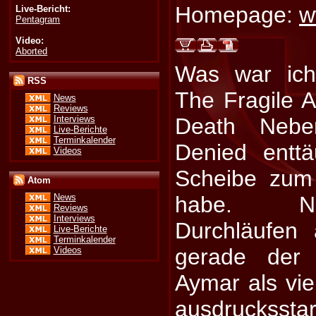
Homepage:
w
Live-Bericht:
Pentagram
Video:
Aborted
Was war ic
RSS
The Fragile A
News
Reviews
Interviews
Death Neben
Live-Berichte
Terminkalender
Denied enttä
Videos
Scheibe zum
Atom
habe. N
News
Reviews
Interviews
Durchläufen 
Live-Berichte
Terminkalender
gerade der
Videos
Aymar als vie
ausdrucksst