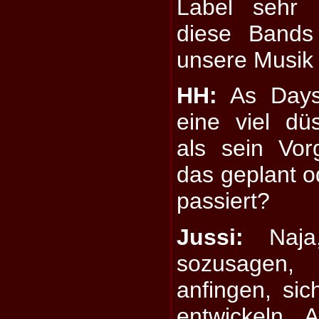
Label sehr 
diese Bands
unsere Musik 
HH:
As Days
eine viel dü
als sein Vo
das geplant od
passiert?
Jussi:
Naja
sozusagen,
anfingen, si
entwickeln. 