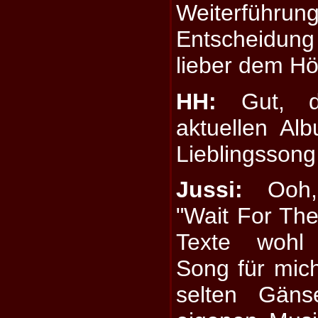
Weiterführu
Entscheidun
lieber dem Hö
HH:
Gut, d
aktuellen Al
Lieblingssong
Jussi:
Ooh, 
"Wait For The
Texte wohl 
Song für mic
selten Gäns