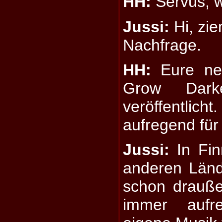
HH:
Servus, w
Jussi:
Hi, zie
Nachfrage.
HH:
Eure neu
Grow Dark
veröffentlich
aufregend für
Jussi:
In Fin
anderen Länd
schon draußen
immer aufr