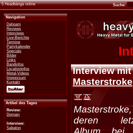
5 Headbänga online
Suche:
Navigation
Dahoam
Reviews
Interviews
Live-Berichte
Termine
In
Partykalender
Specials
Bilder
Links
Bandinfos
Interview mit
Locationinfos
Metal-Videos
Impressum
Masterstroke
Kontakt
Artikel des Tages
Masterstroke,
Review:
Domain
deren letz
Interview:
Sabaton
Album bei 