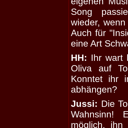
eigenen Musi
Song passi
wieder, wenn w
Auch für "Ins
eine Art Schw
HH:
Ihr wart 
Oliva auf T
Konntet ihr
abhängen?
Jussi:
Die To
Wahnsinn! E
möglich, ihn