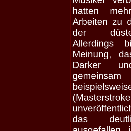
hatten me
Arbeiten zu 
der düste
Allerdings 
Meinung, d
Darker u
gemeins
beispielsw
(Masterstro
unveröffentli
das deutl
ausgefallen