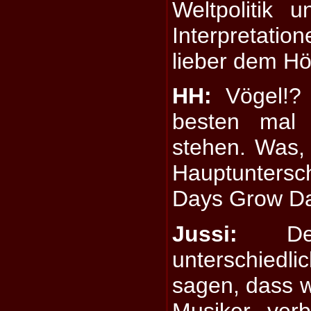
Weltpolitik u
Interpretati
lieber dem Hö
HH:
Vögel!? 
besten mal 
stehen. Was, 
Hauptunters
Days Grow Da
Jussi:
Der
unterschied
sagen, dass w
Musiker ver