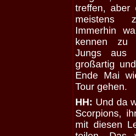
treffen, aber
meistens z
Immerhin wa
kennen zu 
Jungs aus 
großartig un
Ende Mai wi
Tour gehen.
HH:
Und da w
Scorpions, ih
mit diesen 
teilen. Das 