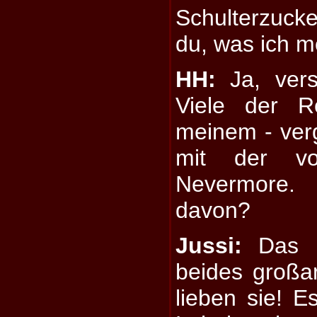
Schulterzuc
du, was ich m
HH:
Ja, vers
Viele der R
meinem - ver
mit der v
Nevermore
davon?
Jussi:
Das i
beides großa
lieben sie! E