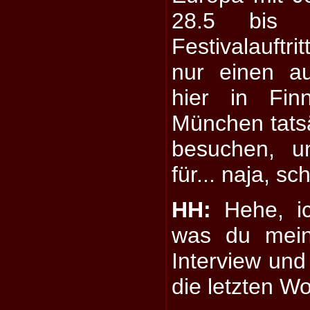
28.5 bis 0
Festivalauftri
nur einen a
hier in Fin
München tatsä
besuchen, u
für... naja, sc
HH:
Hehe, ic
was du mein
Interview un
die letzten Wor