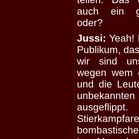
auch ein g
oder?
Jussi:
Yeah! 
Publikum, das 
wir sind un
wegen wem d
und die Leut
unbekannte
ausgeflipp
Stierkam
bombastisch