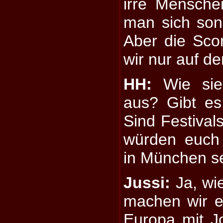
irre Mensch
man sich so
Aber die Sco
wir nur auf d
HH:
Wie sieh
aus? Gibt es
Sind Festivals
würden euch 
in München s
Jussi:
Ja, wi
machen wir e
Europa mit J