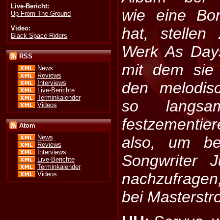
Live-Bericht:
wie eine Bo
Up From The Ground
Video:
hat, stellen 
Black Space Riders
Werk As Day
RSS
mit dem sie 
News
Reviews
Interviews
den melodis
Live-Berichte
Terminkalender
so langsa
Videos
festzementier
Atom
also, um be
News
Reviews
Interviews
Songwriter 
Live-Berichte
Terminkalender
nachzufragen
Videos
bei Masterstro