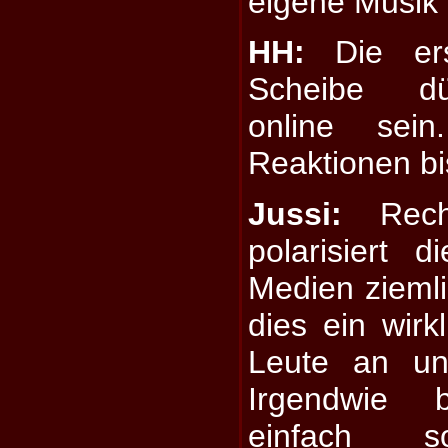
eigene Musik v
HH:
Die ers
Scheibe dü
online sei
Reaktionen bis
Jussi:
Recht
polarisiert 
Medien ziemli
dies ein wirk
Leute an un
Irgendwie 
einfach 