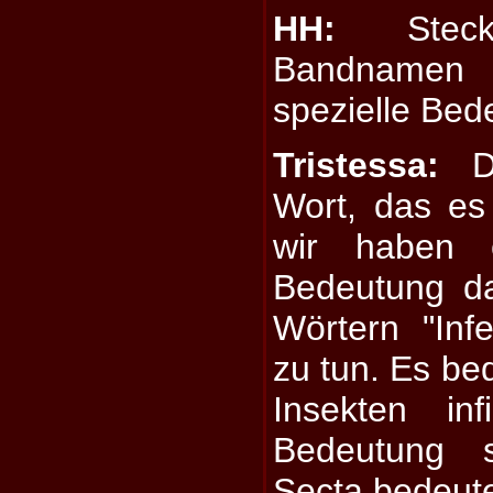
HH:
Steck
Bandnamen
spezielle Be
Tristessa:
De
Wort, das es 
wir haben 
Bedeutung da
Wörtern "Infe
zu tun. Es bed
Insekten infi
Bedeutung s
Secta bedeute