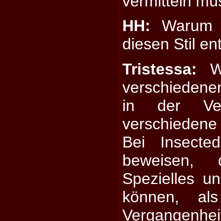
vermitteln mü
HH:
Warum h
diesen Stil e
Tristessa:
Wi
verschieden
in der Ver
verschiedene 
Bei Insecte
beweisen,
Spezielles 
können, al
Vergangenhe