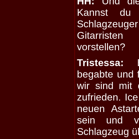
HH:
Und die
Kannst du 
Schlagzeug
Gitarrist
vorstellen?
Tristessa:
Be
begabte und f
wir sind mit
zufrieden. Ic
neuen Astar
sein und 
Schlagzeug 