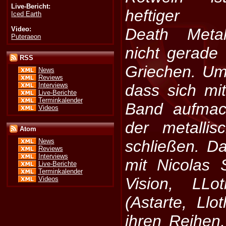
Live-Bericht:
heftiger
Iced Earth
Video:
Death Meta
Puteraeon
nicht gerade 
RSS
Griechen. Um
News
Reviews
Interviews
dass sich mi
Live-Berichte
Terminkalender
Band aufmac
Videos
der metalli
Atom
schließen. D
News
Reviews
Interviews
mit Nicolas 
Live-Berichte
Terminkalender
Vision, LLo
Videos
(Astarte, Llo
ihren Reihen,