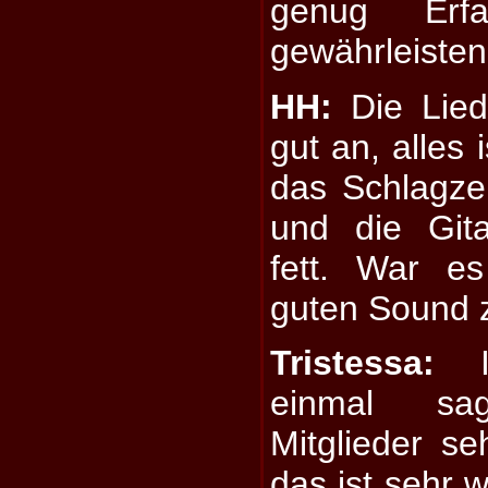
genug Erf
gewährleisten
HH:
Die Lied
gut an, alles i
das Schlagz
und die Gita
fett. War es
guten Sound 
Tristessa:
Ic
einmal sa
Mitglieder s
das ist sehr w