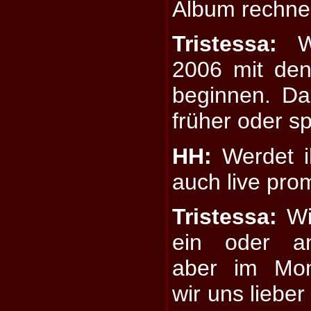
Album rechn
Tristessa:
Wi
2006 mit den
beginnen. D
früher oder s
HH:
Werdet i
auch live pro
Tristessa:
Wi
ein oder a
aber im Mom
wir uns lieber