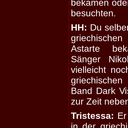
bekamen ode
besuchten.
HH:
Du selber 
griechische
Astarte be
Sänger Niko
vielleicht no
griechischen
Band Dark Vis
zur Zeit nebe
Tristessa:
Er 
in der griec