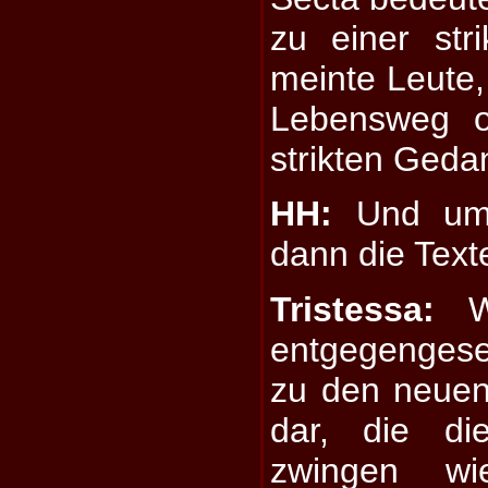
zu einer str
meinte Leute,
Lebensweg o
strikten Geda
HH:
Und um 
dann die Text
Tristessa:
Wi
entgegenges
zu den neue
dar, die d
zwingen w