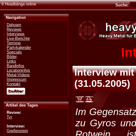
6 Headbänga online
Suche:
Navigation
Dahoam
Reviews
Interviews
Live-Berichte
Termine
In
Partykalender
Specials
Bilder
Links
Bandinfos
Interview mi
Locationinfos
Metal-Videos
Impressum
(
31.05.2005
)
Kontakt
Artikel des Tages
Im Gegensat
Review:
Tyr
zu Gyros un
Interview:
Greifenstein
Rotwein is