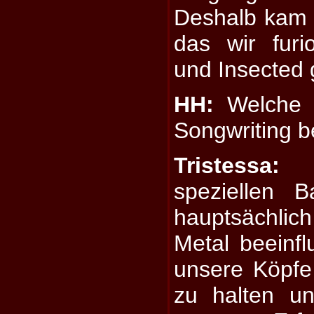
Deshalb kam e
das wir furi
und Insected
HH:
Welche 
Songwriting b
Tristessa:
E
speziellen 
hauptsächlic
Metal beeinfl
unsere Köpfe 
zu halten u