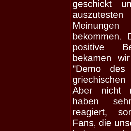
geschickt u
auszuteste
Meinunge
bekommen. 
positive B
bekamen wir
"Demo des 
griechisch
Aber nicht 
haben sehr
reagiert, s
Fans, die uns