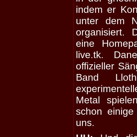
indem er Kon
unter dem 
organisiert.
eine Homepa
live.tk. Da
offizieller S
Band Llot
experimentel
Metal spiel
schon einige L
uns.