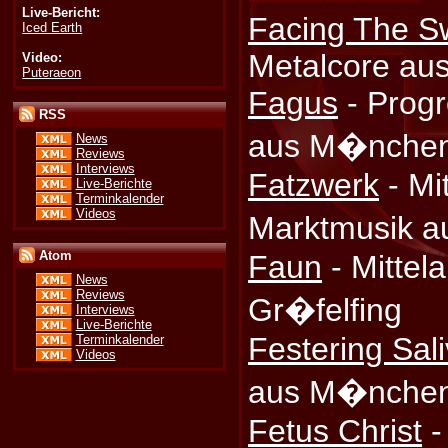
Live-Bericht:
Facing The S
Iced Earth
Metalcore au
Video:
Puteraeon
Fagus
- Progr
RSS
aus M�nche
News
Reviews
Interviews
Fatzwerk
- Mit
Live-Berichte
Terminkalender
Videos
Marktmusik 
Atom
Faun
- Mittela
News
Reviews
Gr�felfing
Interviews
Live-Berichte
Festering Sal
Terminkalender
Videos
aus M�nche
Fetus Christ
-