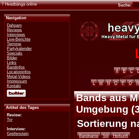
7 Headbänga online
Suche:
Navigation
Dahoam
Reviews
Interviews
Live-Berichte
Termine
Partykalender
Specials
Bilder
Links
Bandinfos
A
B
C
Locationinfos
Metal-Videos
Impressum
L
M
N
O
P
Q
R
Kontakt
Bands aus M
Umgebung (3
Artikel des Tages
Review:
Tyr
Sortierung n
Interview:
Greifenstein
Bandname
Stil
Herkunft