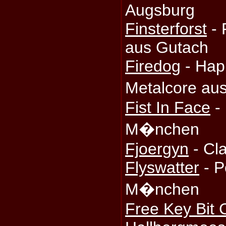
Augsburg
Finsterforst
- 
aus Gutach
Firedog
- Hap
Metalcore a
Fist In Face
-
M�nchen
Fjoergyn
- Cla
Flyswatter
- P
M�nchen
Free Key Bit