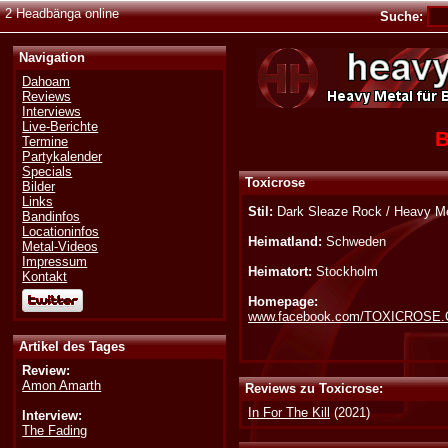
2 Headbänga online
Suche:
Navigation
Dahoam
Reviews
Interviews
Live-Berichte
B
Termine
Partykalender
Specials
Toxicrose
Bilder
Links
Stil:
Dark Sleaze Rock / Heavy Me
Bandinfos
Locationinfos
Heimatland:
Schweden
Metal-Videos
Impressum
Heimatort:
Stockholm
Kontakt
Homepage:
www.facebook.com/TOXICROSE.Of
Artikel des Tages
Review:
Amon Amarth
Reviews zu Toxicrose:
In For The Kill
(2021)
Interview:
The Fading