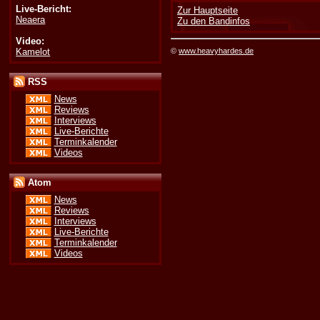
Live-Bericht:
Zur Hauptseite
Neaera
Zu den Bandinfos
Video:
Kamelot
©
www.heavyhardes.de
RSS
News
Reviews
Interviews
Live-Berichte
Terminkalender
Videos
Atom
News
Reviews
Interviews
Live-Berichte
Terminkalender
Videos