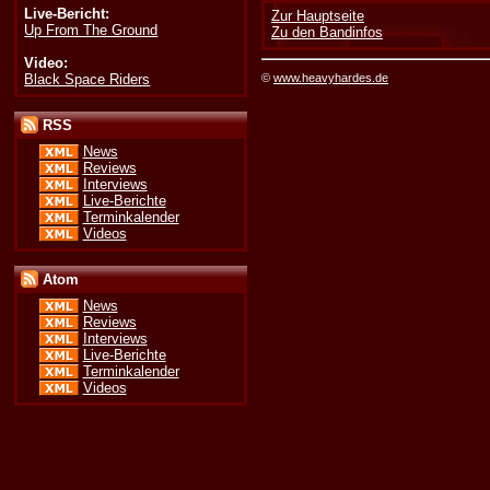
Live-Bericht:
Zur Hauptseite
Up From The Ground
Zu den Bandinfos
Video:
Black Space Riders
©
www.heavyhardes.de
RSS
News
Reviews
Interviews
Live-Berichte
Terminkalender
Videos
Atom
News
Reviews
Interviews
Live-Berichte
Terminkalender
Videos