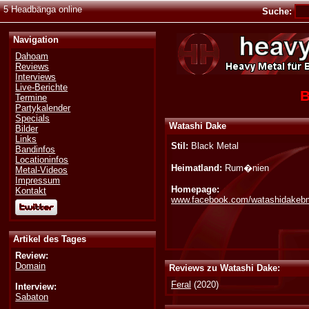
5 Headbänga online
Suche:
Navigation
Dahoam
Reviews
Interviews
Live-Berichte
B
Termine
Partykalender
Specials
Watashi Dake
Bilder
Links
Stil:
Black Metal
Bandinfos
Locationinfos
Heimatland:
Rum�nien
Metal-Videos
Impressum
Homepage:
Kontakt
www.facebook.com/watashidakeb
Artikel des Tages
Review:
Domain
Reviews zu Watashi Dake:
Feral
(2020)
Interview:
Sabaton