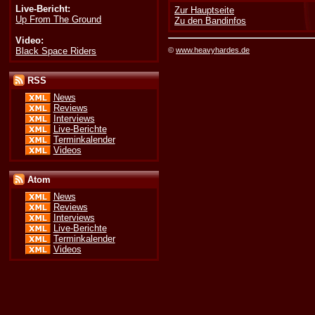
Live-Bericht:
Zur Hauptseite
Up From The Ground
Zu den Bandinfos
Video:
Black Space Riders
©
www.heavyhardes.de
RSS
News
Reviews
Interviews
Live-Berichte
Terminkalender
Videos
Atom
News
Reviews
Interviews
Live-Berichte
Terminkalender
Videos