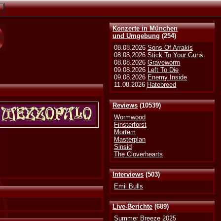
Konzerte in München
und Umgebung
(254)
08.08.2026
Sons Of Arrakis
08.08.2026
Stick To Your Guns
08.08.2026
Graveworm
09.08.2026
Left To Die
09.08.2026
Enemy Inside
11.08.2026
Hatebreed
Reviews
(10539)
Wormwood
Finsterforst
Mortem
Masterplan
Sinsid
The Cloverhearts
Interviews
(503)
Emil Bulls
Live-Berichte
(689)
Summer Breeze 2025