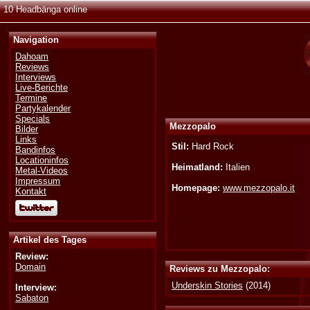
10 Headbänga online
Navigation
Dahoam
Reviews
Interviews
Live-Berichte
Termine
Partykalender
Specials
Mezzopalo
Bilder
Links
Stil:
Hard Rock
Bandinfos
Locationinfos
Heimatland:
Italien
Metal-Videos
Impressum
Homepage:
www.mezzopalo.it
Kontakt
Artikel des Tages
Review:
Domain
Reviews zu Mezzopalo:
Underskin Stories
(2014)
Interview:
Sabaton