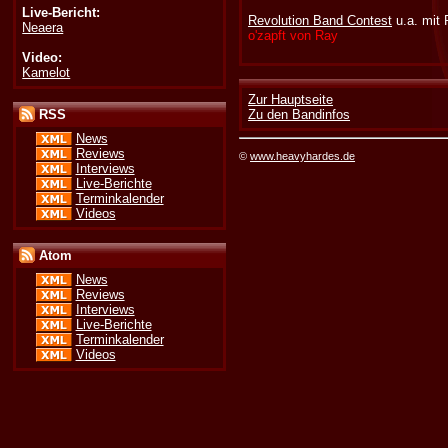
Live-Bericht:
Revolution Band Contest
u.a. mit 
Neaera
o'zapft von Ray
Video:
Kamelot
Zur Hauptseite
RSS
Zu den Bandinfos
News
Reviews
©
www.heavyhardes.de
Interviews
Live-Berichte
Terminkalender
Videos
Atom
News
Reviews
Interviews
Live-Berichte
Terminkalender
Videos