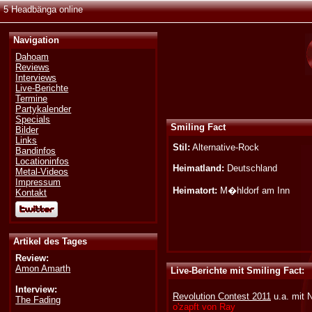
5 Headbänga online
Navigation
Dahoam
Reviews
Interviews
Live-Berichte
Termine
Partykalender
Specials
Smiling Fact
Bilder
Links
Stil:
Alternative-Rock
Bandinfos
Locationinfos
Heimatland:
Deutschland
Metal-Videos
Impressum
Heimatort:
M�hldorf am Inn
Kontakt
Artikel des Tages
Review:
Amon Amarth
Live-Berichte mit Smiling Fact:
Interview:
Revolution Contest 2011
u.a. mit N
The Fading
o'zapft von Ray