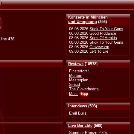
Konzerte in München
und Umgebung
(256)
06.08.2026
Stick To Your Guns
06.08.2026
Good Riddance
08.08.2026
Sons Of Arrakis
 line
438
08.08.2026
Stick To Your Guns
08.08.2026
Graveworm
09.08.2026
Left To Die
Reviews
(10538)
Finsterforst
Mortem
Masterplan
Sinsid
The Cloverhearts
Mork
Interviews
(503)
Emil Bulls
Live-Berichte
(689)
Summer Breeze 2025