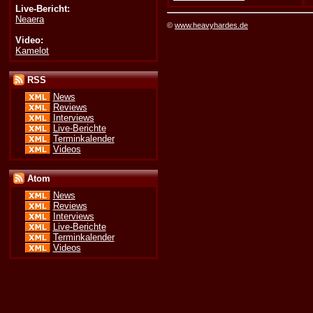
Live-Bericht:
Neaera
©
www.heavyhardes.de
Video:
Kamelot
RSS
News
Reviews
Interviews
Live-Berichte
Terminkalender
Videos
Atom
News
Reviews
Interviews
Live-Berichte
Terminkalender
Videos