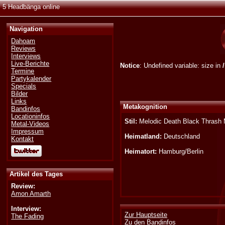
5 Headbänga online
Navigation
Dahoam
Reviews
Interviews
Live-Berichte
Notice
: Undefined variable: size in
Termine
Partykalender
Specials
Bilder
Links
Metakognition
Bandinfos
Locationinfos
Stil:
Melodic Death Black Thrash 
Metal-Videos
Impressum
Heimatland:
Deutschland
Kontakt
Heimatort:
Hamburg/Berlin
Artikel des Tages
Review:
Amon Amarth
Interview:
Zur Hauptseite
The Fading
Zu den Bandinfos