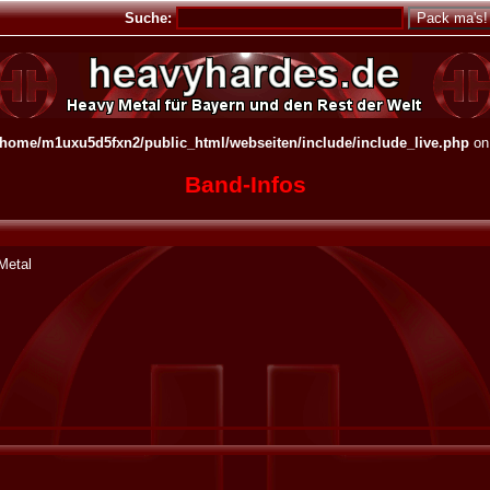
Suche:
/home/m1uxu5d5fxn2/public_html/webseiten/include/include_live.php
on
Band-Infos
Metal