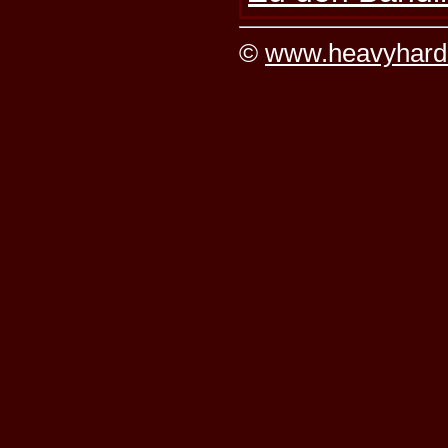
©
www.heavyhard