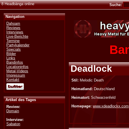
8 Headbänga online
Suche:
Navigation
Dahoam
Reviews
Interviews
Live-Berichte
Termine
Ban
Partykalender
Specials
Bilder
Links
Bandinfos
Deadlock
Locationinfos
Metal-Videos
Impressum
Kontakt
Stil:
Melodic Death
Heimatland:
Deutschland
Heimatort:
Schwarzenfeld
Artikel des Tages
Homepage:
www.xdeadlockx.com
Review:
Domain
Interview:
Sabaton