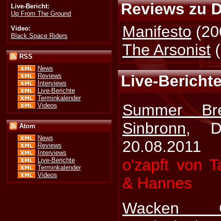
Reviews zu D
Live-Bericht:
Up From The Ground
Manifesto
(20
Video:
Black Space Riders
The Arsonist
(
RSS
News
Reviews
Live-Bericht
Interviews
Live-Berichte
Terminkalender
Summer Br
Videos
Sinbronn
, D
Atom
News
20.08.2011
Reviews
Interviews
o'zapft von T
Live-Berichte
Terminkalender
Videos
& Hannes
Wacken 