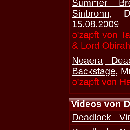
Summer Br
Sinbronn
, D
15.08.2009
o'zapft von T
& Lord Obira
Neaera, Dea
Backstage
, M
o'zapft von H
Videos von 
Deadlock - Vi