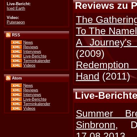
Reviews zu P
Live-Bericht:
Iced Earth
The Gatherin
Video:
Puteraeon
To The Name
RSS
A Journey's
News
Reviews
(2009)
Interviews
Live-Berichte
Terminkalender
Redemption 
Videos
Hand
(2011)
Atom
News
Reviews
Live-Berichte
Interviews
Live-Berichte
Terminkalender
Videos
Summer Br
Sinbronn
, D
17.08.2013