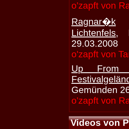
o'zapft von R
Ragnar�k
Lichtenfels
, 
29.03.2008
o'zapft von T
Up From 
Festivalge
Gemünden 26.
o'zapft von R
Videos von P