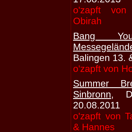
o'zapft vo
Obirah
Bang You
Messegel
Balingen 13. 
o'zapft von Ho
Summer Br
Sinbronn
, D
20.08.2011
o'zapft von T
& Hannes