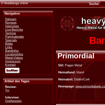
5 Headbänga online
Suche:
Navigation
Dahoam
Reviews
Interviews
Live-Berichte
Termine
Ban
Partykalender
Specials
Bilder
Links
Bandinfos
Primordial
Locationinfos
Metal-Videos
Impressum
Kontakt
Stil:
Pagan Metal
Heimatland:
Irland
Heimatort:
Dublin/Cork
Artikel des Tages
Homepage:
www.primordialweb.c
Review:
Tyr
Interview:
Greifenstein