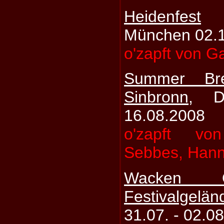
Heidenfest
München 02.
o'zapft von G
Summer Br
Sinbronn
, D
16.08.2008
o'zapft vo
Sebbes, Hann
Wacken 
Festivalgelä
31.07. - 02.0