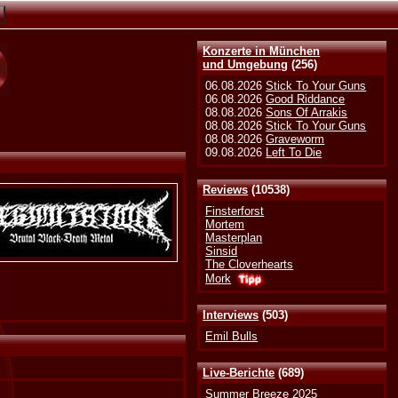
Konzerte in München
und Umgebung
(256)
06.08.2026
Stick To Your Guns
06.08.2026
Good Riddance
08.08.2026
Sons Of Arrakis
08.08.2026
Stick To Your Guns
08.08.2026
Graveworm
09.08.2026
Left To Die
Reviews
(10538)
Finsterforst
Mortem
Masterplan
Sinsid
The Cloverhearts
Mork
Interviews
(503)
Emil Bulls
Live-Berichte
(689)
Summer Breeze 2025