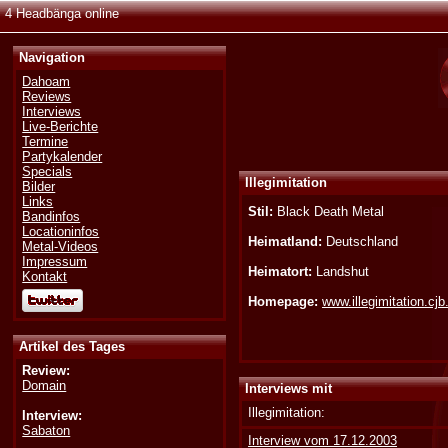
4 Headbänga online
Navigation
Dahoam
Reviews
Interviews
Live-Berichte
Termine
Partykalender
Specials
Illegimitation
Bilder
Links
Stil:
Black Death Metal
Bandinfos
Locationinfos
Heimatland:
Deutschland
Metal-Videos
Impressum
Heimatort:
Landshut
Kontakt
Homepage:
www.illegimitation.cjb
Artikel des Tages
Review:
Domain
Interviews mit
Illegimitation:
Interview:
Sabaton
Interview vom 17.12.2003