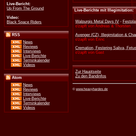
Live-Bericht:
Up From The Ground
Live-Berichte mit Illegimitation:
Video:
Walpurgis Metal Days IV
-
Festpl
Black Space Riders
o'zapft von Andreas & Thorsten
Avenger (CZ), Illegimitation & Ch
RSS
o'zapft von Erinc
News
Reviews
Cremation, Festering Saliva, Fetus 
Interviews
o'zapft von Gast
Live-Berichte
Terminkalender
Videos
Zur Hauptseite
Zu den Bandinfos
Atom
News
©
www.heavyhardes.de
Reviews
Interviews
Live-Berichte
Terminkalender
Videos