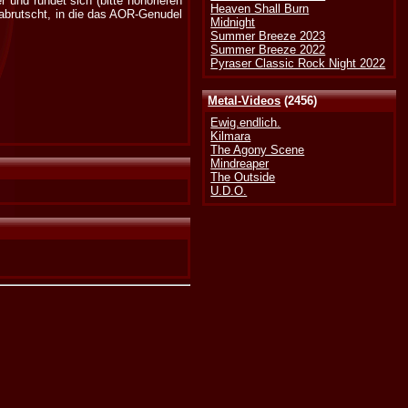
und rundet sich (bitte honorieren
Heaven Shall Burn
 abrutscht, in die das AOR-Genudel
Midnight
Summer Breeze 2023
Summer Breeze 2022
Pyraser Classic Rock Night 2022
Metal-Videos
(2456)
Ewig.endlich.
Kilmara
The Agony Scene
Mindreaper
The Outside
U.D.O.