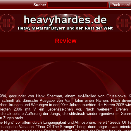
Suche:
Review
1984, gegründet von Hank Sherman, einem ex-Mitglied von Gruselonkel
K
t schnell als dänische Ausgabe von
Van Halen
einen Namen. Nach diver
hen Irrungen und Wirrungen in den 90er Jahren tauchten die Herren 2005 wie
 legten 2006 mit
V
ein Lebenszeichen vor. Nach weiterem Drehen
so die aktuellste Äußerung der Jungs, die stilistisch wieder irgendwo im Sp
n Zügen steht.
he Night" vor allem durch Eingängigkeit und Atmosphäre, liefert "Seeds Of T
angliche Variation. "Fear Of The Stranger" bringt dann sogar etwas orient