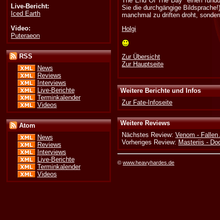
The End Of The Day" einen rundum
Live-Bericht:
Sie die durchgängige Bildsprache!
Iced Earth
manchmal zu driften droht, sonder
Video:
Holgi
Puteraeon
RSS
Zur Übersicht
Zur Hauptseite
News
Reviews
Interviews
Live-Berichte
Weitere Berichte und Infos
Terminkalender
Zur Fate-Infoseite
Videos
Weitere Reviews
Atom
Nächstes Review:
Venom - Fallen
News
Vorheriges Review:
Masteriis - D
Reviews
Interviews
Live-Berichte
©
www.heavyhardes.de
Terminkalender
Videos