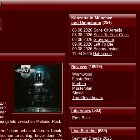
Konzerte in München
und Umgebung
(254)
08.08.2026
Sons Of Arrakis
08.08.2026
Stick To Your Guns
08.08.2026
Graveworm
09.08.2026
Left To Die
09.08.2026
Enemy Inside
11.08.2026
Hatebreed
Reviews
(10539)
Wormwood
Finsterforst
Mortem
Masterplan
Sinsid
The Cloverhearts
ing
sen
Interviews
(503)
der
 am
Emil Bulls
annungsfeld zwischen Melodic Rock,
error" dann schon stärkeren Tobak,
Live-Berichte
(689)
alischen Einschlag, bevor dann "At
Summer Breeze 2025