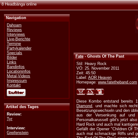
8 Headbänga online
Navigation
Dahoam
Reviews
Interviews
Live-Berichte
Termine
Partykalender
Specials
Fate
- Ghosts Of The Past
Bilder
Links
Stil: Heavy Rock
Bandinfos
VÖ: 25. November 2011
Locationinfos
Zeit: 45:50
Metal-Videos
Label:
AOR Heaven
Impressum
Homepage:
www.fatetheband.com
Kontakt
Diese Kombo entstand bereits 
Diamond
, und machte sich rech
Artikel des Tages
Besetzungswechseln und den üblic
Review:
aus der Versenkung auf und
Tyr
Personalkarussell gibt's jetzt al
Hard Rock und auch mal kantigere
Interview:
Gefällt der Opener "Children Of T
Greifenstein
auch mal schmackige Riffs und ges