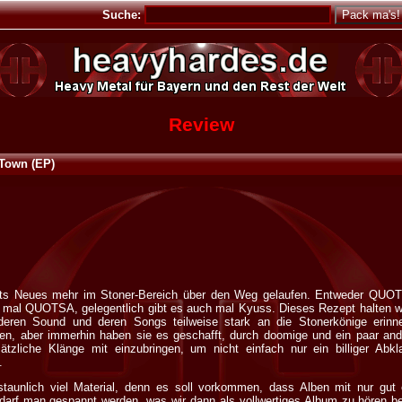
Suche:
Review
 Town (EP)
chts Neues mehr im Stoner-Bereich über den Weg gelaufen. Entweder QUO
 mal QUOTSA, gelegentlich gibt es auch mal Kyuss. Dieses Rezept halten w
eren Sound und deren Songs teilweise stark an die Stonerkönige erinne
nen, aber immerhin haben sie es geschafft, durch doomige und ein paar and
tzliche Klänge mit einzubringen, um nicht einfach nur ein billiger Abk
.
staunlich viel Material, denn es soll vorkommen, dass Alben mit nur gut 
 darf man gespannt werden, was wir dann als vollwertiges Album zu hören 