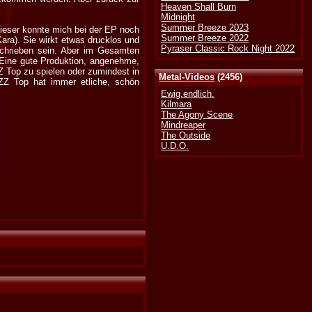
Heaven Shall Burn
Midnight
Summer Breeze 2023
Dieser konnte mich bei der EP noch
Summer Breeze 2022
ara). Sie wirkt etwas drucklos und
Pyraser Classic Rock Night 2022
schrieben sein. Aber im Gesamten
 Eine gute Produktion, angenehme,
Z Top zu spielen oder zumindest in
Metal-Videos
(2456)
ZZ Top hat immer etliche, schön
Ewig.endlich.
Kilmara
The Agony Scene
Mindreaper
The Outside
U.D.O.