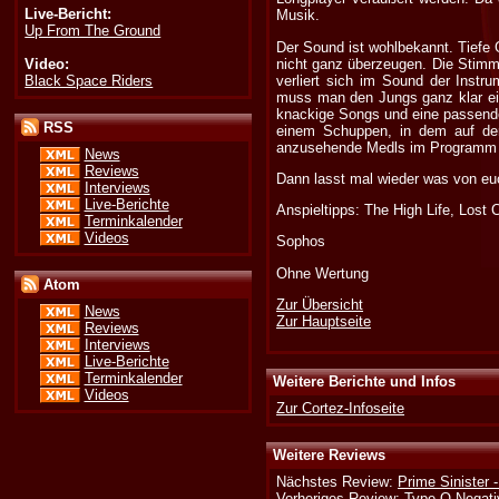
Live-Bericht:
Musik.
Up From The Ground
Der Sound ist wohlbekannt. Tiefe 
Video:
nicht ganz überzeugen. Die Stimme
Black Space Riders
verliert sich im Sound der Inst
muss man den Jungs ganz klar ein
knackige Songs und eine passende 
RSS
einem Schuppen, in dem auf der
anzusehende Medls im Programm da
News
Reviews
Dann lasst mal wieder was von euc
Interviews
Live-Berichte
Anspieltipps: The High Life, Lost C
Terminkalender
Videos
Sophos
Ohne Wertung
Atom
Zur Übersicht
News
Zur Hauptseite
Reviews
Interviews
Live-Berichte
Terminkalender
Weitere Berichte und Infos
Videos
Zur Cortez-Infoseite
Weitere Reviews
Nächstes Review:
Prime Sinister 
Vorheriges Review:
Type O Negati