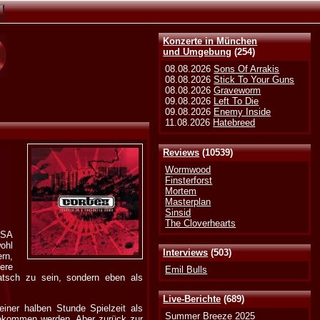
Konzerte in München
und Umgebung
(254)
08.08.2026
Sons Of Arrakis
08.08.2026
Stick To Your Guns
08.08.2026
Graveworm
09.08.2026
Left To Die
09.08.2026
Enemy Inside
11.08.2026
Hatebreed
Reviews
(10539)
Wormwood
Finsterforst
Mortem
Masterplan
Sinsid
The Cloverhearts
TSA
ohl
Interviews
(503)
rn,
ere
Emil Bulls
latsch zu sein, sondern eben als
Live-Berichte
(689)
einer halben Stunde Spielzeit als
Summer Breeze 2025
bekommen werden. Aber zurück zur