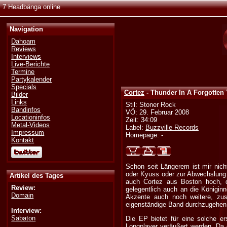
7 Headbänga online
Navigation
Dahoam
Reviews
Interviews
Live-Berichte
Termine
Partykalender
Specials
Cortez
- Thunder In A Forgotten
Bilder
Links
Stil: Stoner Rock
Bandinfos
VÖ: 29. Februar 2008
Locationinfos
Zeit: 34:09
Metal-Videos
Label:
Buzzville Records
Impressum
Homepage: -
Kontakt
Schon seit Längerem ist mir ni
oder Kyuss oder zur Abwechslung
Artikel des Tages
auch Cortez aus Boston hoch, d
Review:
gelegentlich auch an die Königin
Domain
Akzente auch noch weitere, zusä
eigenständige Band durchzugehen
Interview:
Sabaton
Die EP bietet für eine solche er
Longplayer veräußert werden. Da