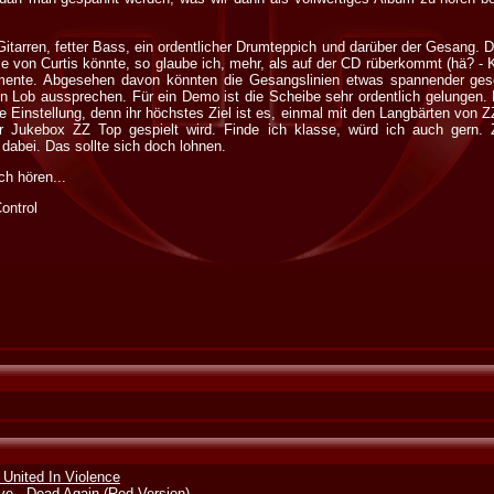
Gitarren, fetter Bass, ein ordentlicher Drumteppich und darüber der Gesang. 
 von Curtis könnte, so glaube ich, mehr, als auf der CD rüberkommt (hä? - K
rumente. Abgesehen davon könnten die Gesangslinien etwas spannender ge
 Lob aussprechen. Für ein Demo ist die Scheibe sehr ordentlich gelungen.
Einstellung, denn ihr höchstes Ziel ist es, einmal mit den Langbärten von Z
 Jukebox ZZ Top gespielt wird. Finde ich klasse, würd ich auch gern. 
bei. Das sollte sich doch lohnen.
h hören...
ontrol
- United In Violence
ve - Dead Again (Red Version)