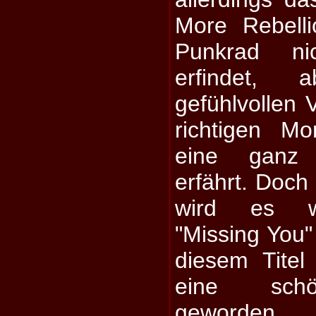
More Rebell
Punkrad ni
erfindet,
gefühlvollen 
richtigen M
eine ganz
erfährt. Doch
wird es wi
"Missing You" 
diesem Titel
eine schö
geworden,