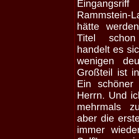
Eingangsrif
Rammstein-L
hätte werde
Titel schon
handelt es si
wenigen deu
Großteil ist i
Ein schöner
Herrn. Und i
mehrmals zu
aber die erst
immer wieder