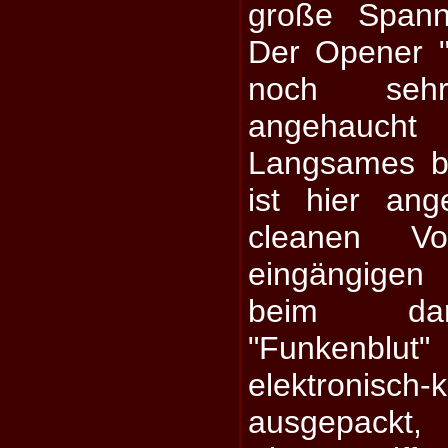
große Spann
Der Opener "
noch seh
angehaucht 
Langsames bi
ist hier ang
cleanen V
eingängigen
beim dar
"Funkenblu
elektroni
ausgepac