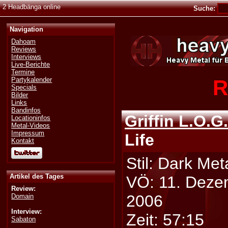
2 Headbänga online
Suche:
Navigation
Dahoam
Reviews
Interviews
Live-Berichte
Termine
R
Partykalender
Specials
Bilder
Links
Bandinfos
Griffin L.O.G
Locationinfos
Metal-Videos
Impressum
Life
Kontakt
Stil: Dark Met
Artikel des Tages
VÖ: 11. Deze
Review:
2006
Domain
Interview:
Zeit: 57:15
Sabaton