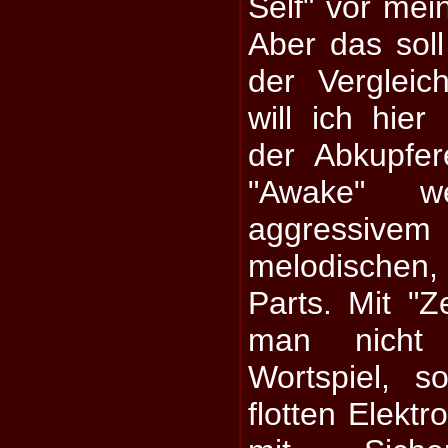
Self" vor mei
Aber das sol
der Vergleich
will ich hier
der Abkupfe
"Awake" we
aggressiv
melodischen
Parts. Mit "Z
man nicht
Wortspiel, 
flotten Elektr