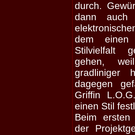
durch. Gewü
dann auch n
elektronische
dem einen
Stilvielfal
gehen, wei
gradliniger
dagegen gef
Griffin L.O.G
einen Stil fes
Beim ersten 
der Projektg