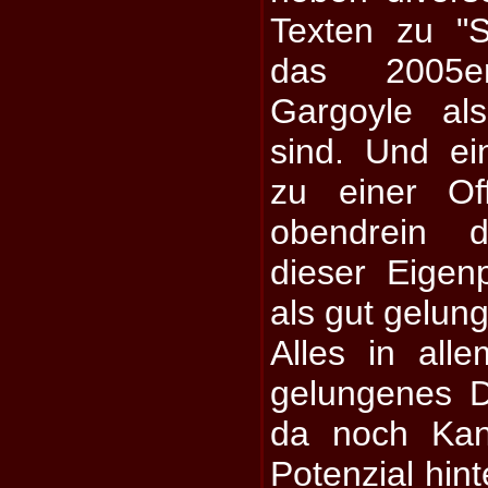
Texten zu "S
das 2005
Gargoyle al
sind. Und ei
zu einer Off
obendrein 
dieser Eigen
als gut gelun
Alles in alle
gelungenes D
da noch Kan
Potenzial hint