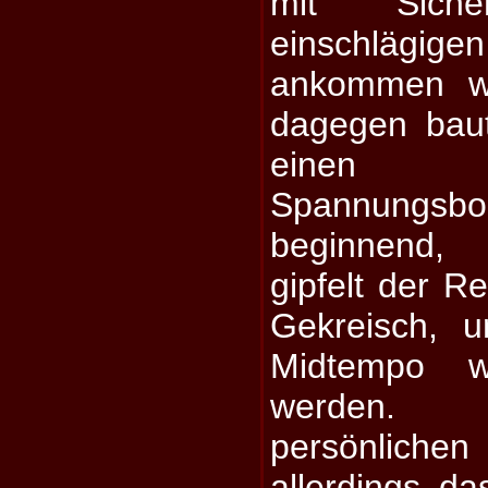
mit Sich
einschläg
ankommen wi
dagegen baut
einen 
Spannungsb
beginnend, 
gipfelt der Re
Gekreisch, 
Midtempo w
werden. 
persönliche
allerdings d