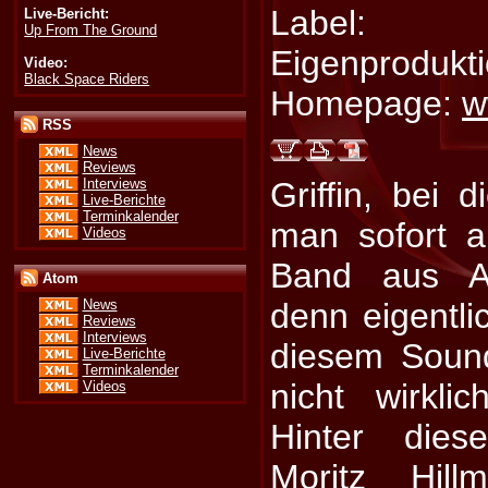
Label:
Live-Bericht:
Up From The Ground
Eigenprodukt
Video:
Black Space Riders
Homepage:
w
RSS
News
Reviews
Interviews
Griffin, bei 
Live-Berichte
Terminkalender
man sofort 
Videos
Band aus Am
Atom
denn eigentli
News
Reviews
Interviews
diesem Sound
Live-Berichte
Terminkalender
nicht wirkli
Videos
Hinter dies
Moritz Hill