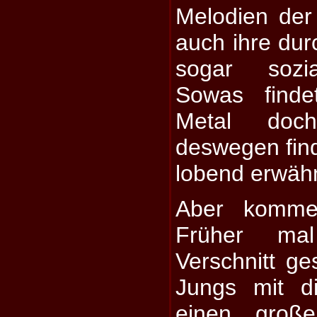
Melodien der
auch ihre dur
sogar sozia
Sowas find
Metal doch
deswegen find
lobend erwäh
Aber komme
Früher ma
Verschnitt ge
Jungs mit d
einen große