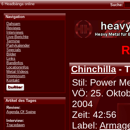
6 Headbänga online
Suche:
Navigation
Dahoam
Reviews
Interviews
Live-Berichte
Termine
R
Partykalender
Specials
Bilder
Links
Bandinfos
Chinchilla
- 
Locationinfos
Metal-Videos
Impressum
Stil: Power Me
Kontakt
VÖ: 25. Okto
Artikel des Tages
2004
Review:
Zeit: 42:56
Agenda Of Swine
Interview:
Label:
Armag
Tracedawn