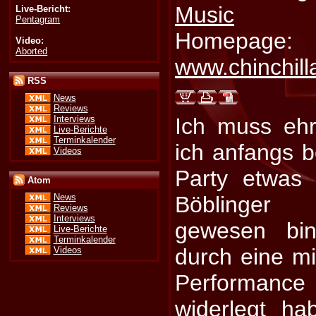
Music
Live-Bericht:
Pentagram
Homepage:
Video:
Aborted
www.chinchill
RSS
News
Reviews
Interviews
Ich muss ehr
Live-Berichte
Terminkalender
ich anfangs 
Videos
Party etwas 
Atom
Böblinger 
News
Reviews
Interviews
gewesen bi
Live-Berichte
Terminkalender
durch eine mi
Videos
Performanc
widerlegt ha