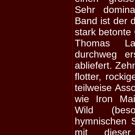
Sehr domin
Band ist der 
stark betont
Thomas La
durchweg ers
abliefert. Ze
flotter, rocki
teilweise Ass
wie Iron Ma
Wild (bes
hymnischen S
mit dieser