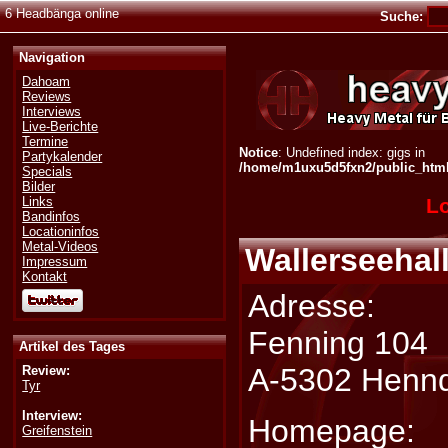
6 Headbänga online
Suche:
Navigation
Dahoam
Reviews
Interviews
Live-Berichte
Termine
Notice
: Undefined index: gigs in
Partykalender
/home/m1uxu5d5fxn2/public_html/
Specials
Bilder
Lo
Links
Bandinfos
Locationinfos
Metal-Videos
Wallerseehal
Impressum
Kontakt
Adresse:
Fenning 104
Artikel des Tages
A-5302 Hennd
Review:
Tyr
Interview:
Homepage:
Greifenstein