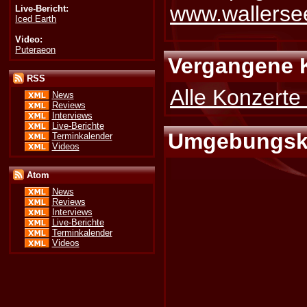
www.wallersee
Live-Bericht:
Iced Earth
Video:
Puteraeon
Vergangene 
RSS
Alle Konzerte
News
Reviews
Interviews
Live-Berichte
Umgebungsk
Terminkalender
Videos
Atom
News
Reviews
Interviews
Live-Berichte
Terminkalender
Videos