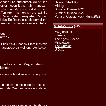
rwenden und aufnehmen wollte. Ich
Heaven Shall Burn
zu einer neuen Band nahm langsam
Midnight
9 selbst via Myspace und damit war
Summer Breeze 2023
iffen war, machten wir uns auf die
Summer Breeze 2022
 Records den geeigneten Partner.
Pyraser Classic Rock Night 2022
nd das Re-Release noch einmal mit
us und wir haben einige Auftritte,
Metal-Videos
(2456)
Ewig.endlich.
wegs.
Kilmara
ommt's?
The Agony Scene
Mindreaper
ng Fuck Your Shadow From Behinds
The Outside
ausprobieren wollten. Die beiden
U.D.O.
n und es ist der Weg, auf dem ich
 können.
 Themen behandeln eure Songs und
s meinem Leben beschreiben. Ich
die in der Welt vorgehen und denen
er auch skandinavische Bands wie