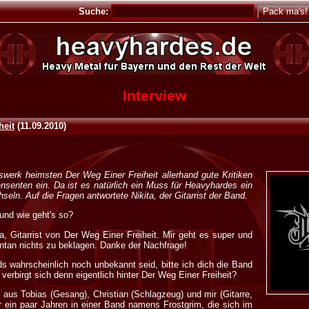
Suche:
Interview
heit
(
11.09.2010
)
ngswerk heimsten Der Weg Einer Freiheit allerhand gute Kritiken
nsenten ein. Da ist es natürlich ein Muss für Heavyhardes ein
eln. Auf die Fragen antwortete Nikita, der Gitarrist der Band.
und wie geht's so?
a, Gitarrist von Der Weg Einer Freiheit. Mir geht es super und
tan nichts zu beklagen. Danke der Nachfrage!
 wahrscheinlich noch unbekannt seid, bitte ich dich die Band
 verbirgt sich denn eigentlich hinter Der Weg Einer Freiheit?
aus Tobias (Gesang), Christian (Schlagzeug) und mir (Gitarre,
r ein paar Jahren in einer Band namens Frostgrim, die sich im