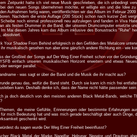
em Zeitpunkt hatte ich viel neue Musik geschrieben, die ich unbedingt ve
 bei den neuen Songs übernehmen möchte, er willigte ein und die Idee 
it den Aufnahmen fertig waren, veröffentlichten wir das Album im Februar 200
geboren. Nachdem die erste Auflage (200 Stück) schon nach kurzer Zeit vergr
Scheibe noch einmal professionell neu aufzulegen und fanden in Viva Hate
istian als festen Drummer in die Band, der unseren Drumcomputer ersetzte u
. Im Mai diesen Jahres kam das Album inklusive des Bonustracks "Ruhe" hera
, absolviert.
ck Your Shadow From Behind erfolgreich in den Gefilden des Metalcore unter
t ihr musikalisch gesehen nun aber eine gänzlich andere Richtung ein - wie k
 der Großteil der Songs auf Der Weg Einer Freiheit schon vor der Gründu
YSFB einfach unseren musikalischen Horizont erweitern und etwas Neues 
der weniger parallel.
ndname - was sagt er über die Band und die Musik die ihr macht aus?
nde genau das, wofür die Band steht. Durch sie kann ich mich frei entfalte
ausleben kann. Deshalb denke ich, dass der Name nicht hätte passender sein
ich ja doch deutlich von den meisten anderen Black Metal-Bands, welche
n?
 Themen, die meine Gefühle, Erinnerungen oder bestimmte Erfahrungen au
 für mich Bedeutung hat und was mich gerade beschäftigt aber auch Dinge, 
rksamkeit geschenkt wird.
ürdest du sagen wurde Der Weg Einer Freiheit beeinflusst?
her Black Metal der Marke Nagelfar, Helrunar, Negator und Drautran ab