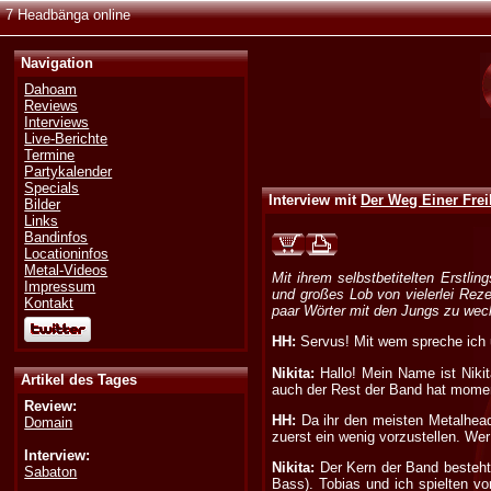
7 Headbänga online
Navigation
Dahoam
Reviews
Interviews
Live-Berichte
Termine
Partykalender
Specials
Interview mit
Der Weg Einer Frei
Bilder
Links
Bandinfos
Locationinfos
Metal-Videos
Mit ihrem selbstbetitelten Erstli
Impressum
und großes Lob von vielerlei Reze
Kontakt
paar Wörter mit den Jungs zu wechs
HH:
Servus! Mit wem spreche ich 
Nikita:
Hallo! Mein Name ist Nikit
Artikel des Tages
auch der Rest der Band hat momen
Review:
HH:
Da ihr den meisten Metalheads
Domain
zuerst ein wenig vorzustellen. Wer
Interview:
Nikita:
Der Kern der Band besteht 
Sabaton
Bass). Tobias und ich spielten vo