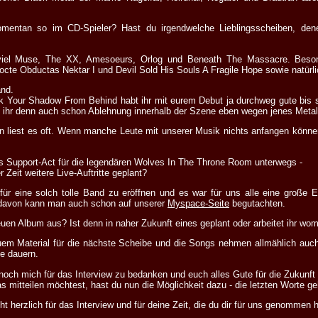
omentan so im CD-Spieler? Hast du irgendwelche Lieblingsscheiben, de
viel Muse, The XX, Amesoeurs, Orlog und Beneath The Massacre. Beson
cte Obductas Nektar I und Devil Sold His Souls A Fragile Hope sowie natürli
nd.
k Your Shadow From Behind habt ihr mit eurem Debut ja durchweg gute bis s
bt ihr denn auch schon Ablehnung innerhalb der Szene eben wegen jenes Metal
 liest es oft. Wenn manche Leute mit unserer Musik nichts anfangen können,
ls Support-Act für die legendären Wolves In The Throne Room unterwegs -
 Zeit weitere Live-Auftritte geplant?
für eine solch tolle Band zu eröffnen und es war für uns alle eine große Er
 davon kann man auch schon auf unserer
Myspace-Seite
begutachten.
en Album aus? Ist denn in naher Zukunft eines geplant oder arbeitet ihr wo
uem Material für die nächste Scheibe und die Songs nehmen allmählich auc
e dauern.
r noch mich für das Interview zu bedanken und euch alles Gute für die Zukunf
 mitteilen möchtest, hast du nun die Möglichkeit dazu - die letzten Worte ge
 herzlich für das Interview und für deine Zeit, die du dir für uns genommen h