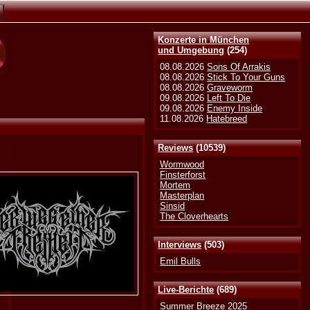
Konzerte in München
und Umgebung
(254)
08.08.2026
Sons Of Arrakis
08.08.2026
Stick To Your Guns
08.08.2026
Graveworm
09.08.2026
Left To Die
09.08.2026
Enemy Inside
11.08.2026
Hatebreed
Reviews
(10539)
Wormwood
Finsterforst
Mortem
Masterplan
Sinsid
The Cloverhearts
Interviews
(503)
Emil Bulls
Live-Berichte
(689)
Summer Breeze 2025