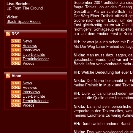
September 2007 auflöste. Zu dies
Live-Bericht:
fragte Tobias, ob er den Gesang
Up From The Ground
Gestalt an. Als wir schließlich m
Der Weg Einer Freiheit offiziell 
Video:
Suche nach einem Label, um die 
Black Space Riders
Fast gleichzeitig holten wir Chr
"richtigem" Schlagzeug einspielte
u.a. auf dem Friction Fest in Berlin
RSS
News
HH:
Ihr wart ja auch schon mit Fu
Reviews
Mit Der Weg Einer Freiheit schlag
Interviews
Live-Berichte
Nikita:
Man muss dazu sagen, dass
Terminkalender
geschrieben wurde und wir mit F
Videos
Bands liefen von vornherein mehr o
HH:
Welche Bedeutung hat euer Ba
Atom
Nikita:
Der Name beschreibt im Gru
News
meine Freiheit in Musik und Text 
Reviews
Interviews
HH:
Eure Lyrics unterscheiden s
Live-Berichte
was ist die Quelle eurer Inspiratio
Terminkalender
Videos
Nikita:
Es sind sehr persönliche
verpacke in den Texten alles, was
meines Erachtens zu wenig Aufme
HH:
Durch welche anderen Bands w
Nikita:
Das war vorwiegend deutsc