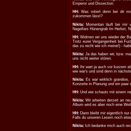
Emperor und Dissection.
HH:
Was rotiert denn bei dir m
zukommen lässt?
Nikita:
Momentan läuft bei mir 
Nagelfars Hünengrab Im Herbst, No
HH:
Widmen wir uns wieder der Ba
Trotz eurer Vergangenheit bei Fuc
das zu recht wie ich meine!) - ha
Nikita:
Ja das haben wir, bzw. man
uns nicht weiter stören.
HH:
Ihr wart ja auch vor kurzem a
wie war's und sind denn in nächster
Nikita:
Es war wirklich grandios, 
Konzerte in Planung und ein paar
HH:
Und wie schauts mit einem neu
Nikita:
Wir arbeiten derzeit an ne
Album wird es aber noch eine Weil
HH:
Dann bleibt mir eigentlich nu
Falls du unseren Lesern noch etwas
Nikita:
Ich bedanke mich auch recht