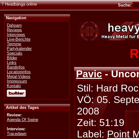
7 Headbänga online
Suche:
Navigation
Dahoam
Reviews
Interviews
Live-Berichte
Termine
R
Partykalender
Specials
Bilder
Links
Bandinfos
Pavic
- Unco
Locationinfos
Metal-Videos
Impressum
Stil: Hard Roc
Kontakt
VÖ: 05. Sept
Artikel des Tages
2008
Review:
Zeit: 51:19
Agenda Of Swine
Interview:
Label:
Point 
Tracedawn