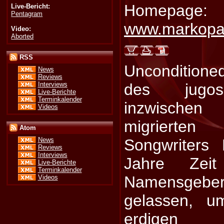
Homepage:
Live-Bericht:
Pentagram
www.markopav
Video:
Aborted
RSS
Unconditione
News
Reviews
Interviews
des jugos
Live-Berichte
Terminkalender
inzwische
Videos
migrierten
Atom
Songwriters
News
Reviews
Interviews
Jahre Zei
Live-Berichte
Terminkalender
Namensgeber
Videos
gelassen, u
erdigen 