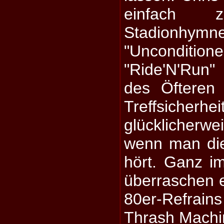
einfach 
Stadion
"Unconditi
"Ride'N'Run"
des Öfteren
Treffsicher
glücklicherwei
wenn man di
hört. Ganz im
überraschen 
80er-Refrains
Thrash Machin