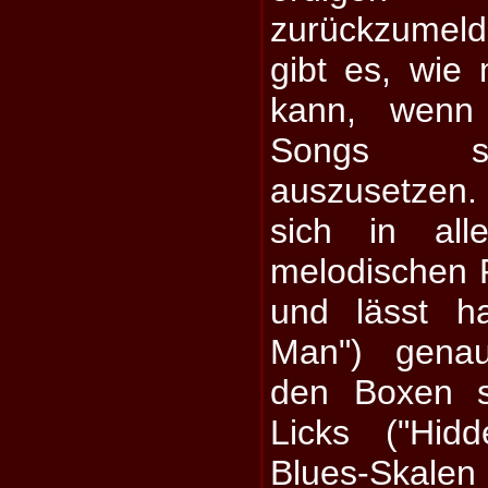
zurückzumel
gibt es, wie
kann, wenn 
Songs sc
auszusetzen.
sich in all
melodischen 
und lässt ha
Man") gena
den Boxen s
Licks ("Hid
Blues-Skalen 