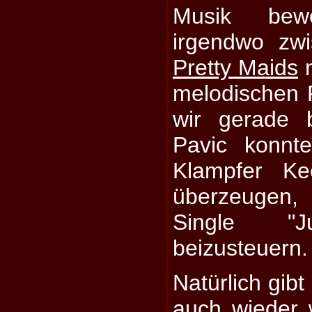
Musik bew
irgendwo zw
Pretty Maids
m
melodischen
wir gerade 
Pavic konnt
Klampfer Ke
überzeugen,
Single 
beizusteuern.
Natürlich gibt
auch wieder