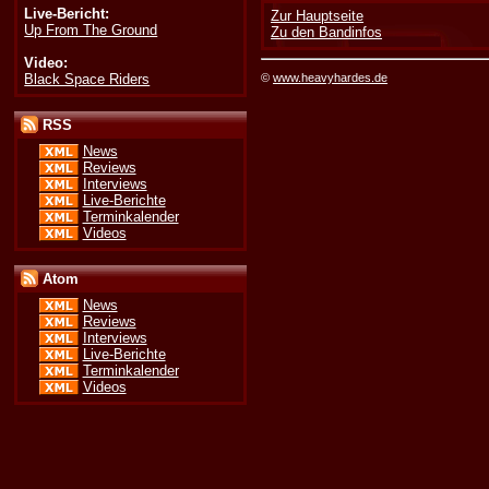
Live-Bericht:
Zur Hauptseite
Up From The Ground
Zu den Bandinfos
Video:
Black Space Riders
©
www.heavyhardes.de
RSS
News
Reviews
Interviews
Live-Berichte
Terminkalender
Videos
Atom
News
Reviews
Interviews
Live-Berichte
Terminkalender
Videos