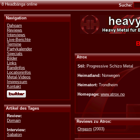
8 Headbänga online
Suche:
Navigation
Dahoam
Reviews
Interviews
Live-Berichte
B
Termine
Partykalender
Specials
Atrox
Bilder
Links
Stil:
Progressive Schizo Metal
Bandinfos
Locationinfos
Heimatland:
Norwegen
Metal-Videos
Impressum
Heimatort:
Trondheim
Kontakt
Homepage:
www.atrox.no
Artikel des Tages
Review:
Domain
Reviews zu Atrox:
Orgasm
(2003)
Interview:
Sabaton