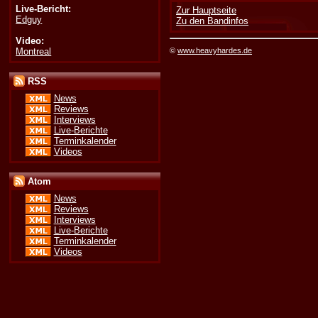
Live-Bericht:
Zur Hauptseite
Edguy
Zu den Bandinfos
Video:
Montreal
©
www.heavyhardes.de
RSS
News
Reviews
Interviews
Live-Berichte
Terminkalender
Videos
Atom
News
Reviews
Interviews
Live-Berichte
Terminkalender
Videos