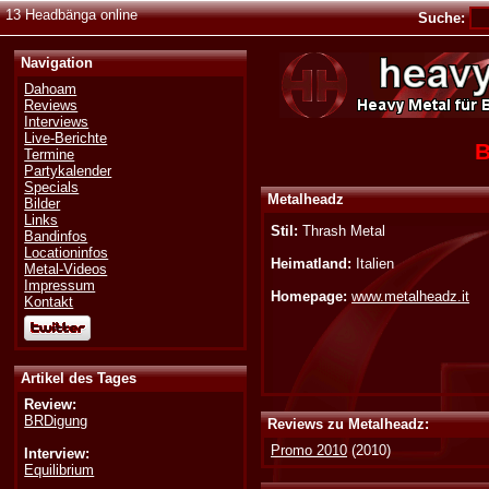
13 Headbänga online
Suche:
Navigation
Dahoam
Reviews
Interviews
Live-Berichte
B
Termine
Partykalender
Specials
Metalheadz
Bilder
Links
Stil:
Thrash Metal
Bandinfos
Locationinfos
Heimatland:
Italien
Metal-Videos
Impressum
Homepage:
www.metalheadz.it
Kontakt
Artikel des Tages
Review:
BRDigung
Reviews zu Metalheadz:
Promo 2010
(2010)
Interview:
Equilibrium