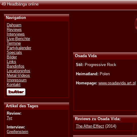
49 Headbänga online
Navigation
Dahoam
Reviews
Interviews
Live-Berichte
Termine
Partykalender
Specials
Osada Vida
Bilder
Links
Stil:
Progressive Rock
Bandinfos
Locationinfos
Heimatland:
Polen
Metal-Videos
Impressum
Homepage:
www.osadavida.art.pl
Kontakt
Artikel des Tages
Review:
Tyr
Reviews zu Osada Vida:
The After-Effect
(2014)
Interview:
Greifenstein