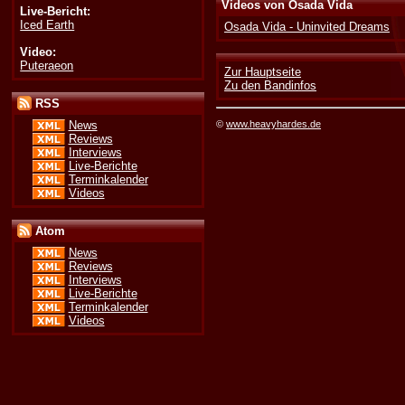
Videos von Osada Vida
Live-Bericht:
Iced Earth
Osada Vida - Uninvited Dreams
Video:
Puteraeon
Zur Hauptseite
Zu den Bandinfos
RSS
©
www.heavyhardes.de
News
Reviews
Interviews
Live-Berichte
Terminkalender
Videos
Atom
News
Reviews
Interviews
Live-Berichte
Terminkalender
Videos